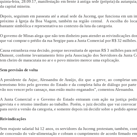
quinta-feira, 28.09.17, manifestação em frente à antiga sede (própria) da autarqui
da capital mineira.
Depois, seguiram em passeata até a atual sede da Jucemg, que funciona em um im
próximo à Igreja da Boa Viagem, também na região central. A escolha do local
bastante simbólica e representativa no contexto da luta da categoria.
O governo de Minas alega que não tem dinheiro para atender as reivindicações dos
que vai comprar o prédio da rua Sergipe para a Junta Comercial por R$ 32 milhões
Causa estranheza essa decisão, porque necessitaria de apenas R$ 3 milhões para ref
Dumont, conforme levantamento feito pela Associação dos Servidores da Junta Co
tem cheiro de maracutaia no ar e o povo mineiro merece uma explicação.
Sem previsão de volta
A presidente da Asjuc, Alessandra de Araújo, diz que a greve, ao completar um
terrorismo feito pelo governo do Estado e da completa falta de diálogo por par
vão nos vencer pelo cansaço, mas estão muito enganados”, comentou Alessandra.
A Junta Comercial e o Governo do Estado entraram com ação na justiça pedi
grevista e o retorno imediato ao trabalho. Porém, o juiz decidiu que vai convocar
para ouvir a versão da categoria, e somente depois irá decidir sobre o pedido apres
Reivindicações
Sem reajuste salarial há 12 anos, os servidores da Jucemg protestam, também, con
de concessão do vale-alimentação e cobram o cumprimento de acordo firmado em 