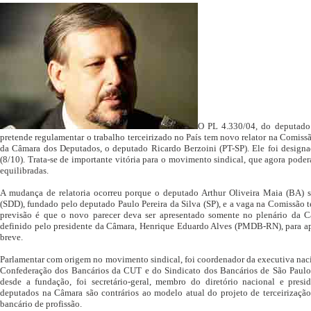
O PL 4.330/04, do deputad
pretende regulamentar o trabalho terceirizado no País tem novo relator na Comissã
da Câmara dos Deputados, o deputado Ricardo Berzoini (PT-SP). Ele foi designad
(8/10). Trata-se de importante vitória para o movimento sindical, que agora poder
equilibradas.
A mudança de relatoria ocorreu porque o deputado Arthur Oliveira Maia (BA) se
(SDD), fundado pelo deputado Paulo Pereira da Silva (SP), e a vaga na Comissão
previsão é que o novo parecer deva ser apresentado somente no plenário da 
definido pelo presidente da Câmara, Henrique Eduardo Alves (PMDB-RN), para a
breve.
Parlamentar com origem no movimento sindical, foi coordenador da executiva naci
Confederação dos Bancários da CUT e do Sindicato dos Bancários de São Paulo,
desde a fundação, foi secretário-geral, membro do diretório nacional e presi
deputados na Câmara são contrários ao modelo atual do projeto de terceirização
bancário de profissão.