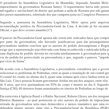
O presidente da Assembleia Legislativa do Maranhão, deputado Arnaldo Mel
impeachment da governadora Roseana Sarney. O requerimento havia sido protocol
advogados e um bacharel de direito que pediam a saída de Roseana por não garantir
dos presos maranhenses, sobretudo dos que cumprem pena no Complexo Penitenciár
Segundo a assessoria da Assembleia Legislativa, Melo optou pelo arqui
recomendação jurídica da Procuradoria-Geral da Casa. A decisão já foi encami
Oficial, o que deve ocorrer amanhã (17).
O parecer da Procuradoria-Geral aponta não terem sido indicados fatos que comp
por parte da governadora, não havendo justificativas para dar prosseguiment
procuradoria também concluiu que os autores do pedido descumpriram o Regim
exige que a representação seja efetivada com firma reconhecida e rubricada folha p
uma duplicata do pedido deveria ser enviada imediatamente à governadora para q
via do pedido foi protocolado na procuradoria, o que, segundo o parecer, “imped
por vício de forma”.
De acordo com a Assembleia Legislativa, a procuradoria considerou que a gove
solucionar os problemas de Pedrinhas, entre as quais a instalação de um comitê gest
O comitê foi criado no último dia 9, quase uma semana após cinco ônibus terem s
São Luís. Cinco pessoas ficaram gravemente feridas em um dos ataques, entre elas
de 6 anos, que teve queimaduras em 95% do corpo e morreu no dia 6. Segund
Justiça (CNJ), 60 detentos foram assassinados no interior de Pedrinhas ao longo de
Em entrevista à Agência Brasil e à Rádio Nacional, Rubens Glezer, um dos integr
Direitos Humanos - ao qual pertencem os oito autores do pedido de impeachmen
retirada da governadora seria mais democrático e menos traumático que uma ev
defendem alguns setores, entre eles a Procuradoria-Geral da República (PGR)