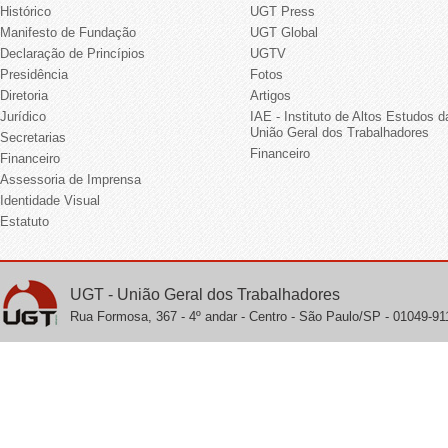
Histórico
UGT Press
Manifesto de Fundação
UGT Global
Declaração de Princípios
UGTV
Presidência
Fotos
Diretoria
Artigos
Jurídico
IAE - Instituto de Altos Estudos d
União Geral dos Trabalhadores
Secretarias
Financeiro
Financeiro
Assessoria de Imprensa
Identidade Visual
Estatuto
UGT - União Geral dos Trabalhadores
Rua Formosa, 367 - 4º andar - Centro - São Paulo/SP - 01049-911 