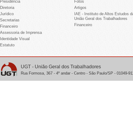
Presidência
Fotos
Diretoria
Artigos
Jurídico
IAE - Instituto de Altos Estudos d
União Geral dos Trabalhadores
Secretarias
Financeiro
Financeiro
Assessoria de Imprensa
Identidade Visual
Estatuto
UGT - União Geral dos Trabalhadores
Rua Formosa, 367 - 4º andar - Centro - São Paulo/SP - 01049-911 