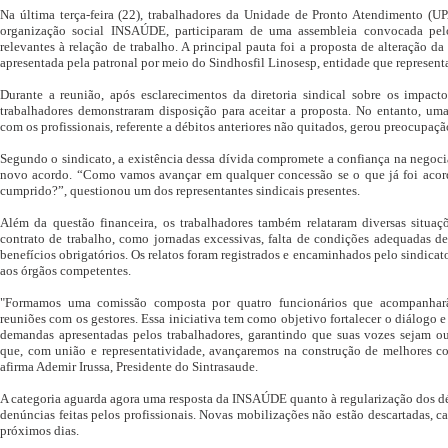
Na última terça-feira (22), trabalhadores da Unidade de Pronto Atendimento (UP
organização social INSAÚDE, participaram de uma assembleia convocada pelo
relevantes à relação de trabalho. A principal pauta foi a proposta de alteração d
apresentada pela patronal por meio do Sindhosfil Linosesp, entidade que representa
Durante a reunião, após esclarecimentos da diretoria sindical sobre os impac
trabalhadores demonstraram disposição para aceitar a proposta. No entanto, uma
com os profissionais, referente a débitos anteriores não quitados, gerou preocupação
Segundo o sindicato, a existência dessa dívida compromete a confiança na negoci
novo acordo. “Como vamos avançar em qualquer concessão se o que já foi acord
cumprido?”, questionou um dos representantes sindicais presentes.
Além da questão financeira, os trabalhadores também relataram diversas situa
contrato de trabalho, como jornadas excessivas, falta de condições adequadas de
benefícios obrigatórios. Os relatos foram registrados e encaminhados pelo sindicat
aos órgãos competentes.
"Formamos uma comissão composta por quatro funcionários que acompanharã
reuniões com os gestores. Essa iniciativa tem como objetivo fortalecer o diálogo e
demandas apresentadas pelos trabalhadores, garantindo que suas vozes sejam ou
que, com união e representatividade, avançaremos na construção de melhores co
afirma Ademir Irussa, Presidente do Sintrasaude.
A categoria aguarda agora uma resposta da INSAÚDE quanto à regularização dos dé
denúncias feitas pelos profissionais. Novas mobilizações não estão descartadas,
próximos dias.