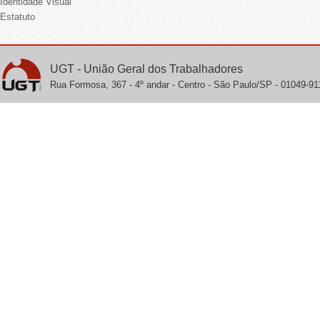
Identidade Visual
Estatuto
UGT - União Geral dos Trabalhadores
Rua Formosa, 367 - 4º andar - Centro - São Paulo/SP - 01049-911 