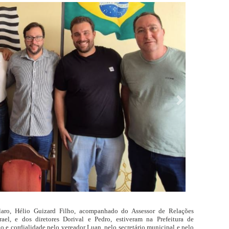
laro, Hélio Guizard Filho, acompanhado do Assessor de Relações
rael, e dos diretores Dorival e Pedro, estiveram na Prefeitura de
 e cordialidade pelo vereador Luan, pelo secretário municipal e pelo