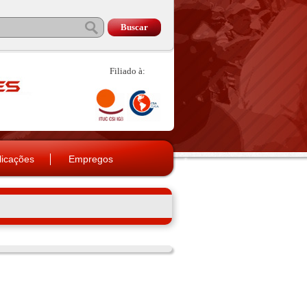
Filiado à:
licações
Empregos