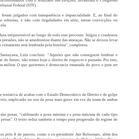
inconformados com o resultado das eleições, invadiram o Congresso
ribunal Federal (STF).
, foram julgados com transparência e imparcialidade. E, ao final do
 robustas, e não com ilegalidades em série, meras convicções ou
Lula.
uta irrepreensível ao longo de todo esse processo. Julgou e condenou
às pressões, não se amedrontou diante das ameaças. Não se deixou levar
a certamente será lembrada pela história”, completou.
 Santayana, Lula concluiu: “Aqueles que não conseguem lembrar o
 do futuro, não temos hoje o direito de esquecer o passado. Por isso,
ra militar. O que queremos é democracia emanada do povo e para ser
e tentativa de acabar com o Estado Democrático de Direito e de golpe
xto, implicarão no uso da pena mais grave em vez da soma de ambas
das penas, “calibrando a pena mínima e a pena máxima de cada tipo
s penas”. O texto reduz também o tempo para progressão do regime de
s pelo 8 de janeiro, como o ex-presidente Jair Bolsonaro, além dos