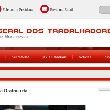
Fale com o Presidente
Envie um Email
Secretarias
UGTs Estaduais
Notícias
Pub
da Dosimetria