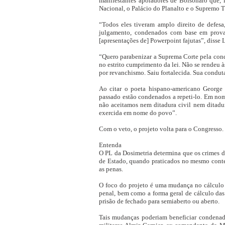
manifestantes apoiadores de Bolsonaro que, 
Nacional, o Palácio do Planalto e o Supremo T
“Todos eles tiveram amplo direito de defesa
julgamento, condenados com base em provas
[apresentações de] Powerpoint fajutas”, disse 
“Quero parabenizar a Suprema Corte pela cond
no estrito cumprimento da lei. Não se rendeu 
por revanchismo. Saiu fortalecida. Sua condut
Ao citar o poeta hispano-americano George
passado estão condenados a repeti-lo. Em nome
não aceitamos nem ditadura civil nem ditadu
exercida em nome do povo”.
Com o veto, o projeto volta para o Congresso.
Entenda
O PL da Dosimetria determina que os crimes d
de Estado, quando praticados no mesmo conte
as penas.
O foco do projeto é uma mudança no cálculo 
penal, bem como a forma geral de cálculo da
prisão de fechado para semiaberto ou aberto.
Tais mudanças poderiam beneficiar condenado