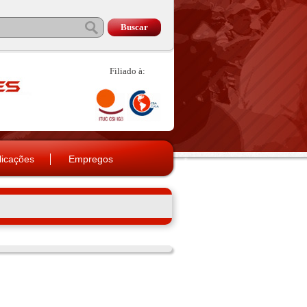
Filiado à:
licações
Empregos