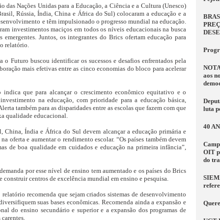
ão das Nações Unidas para a Educação, a Ciência e a Cultura (Unesco)
rasil, Rússia, Índia, China e África do Sul) colocaram a educação e a
BRAS
 desenvolvimento e têm impulsionado o progresso mundial na educação.
PREÇ
eram investimentos maciços em todos os níveis educacionais na busca
DES
s emergentes. Juntos, os integrantes do Brics ofertam educação para
 relatório.
Progr
 o Futuro buscou identificar os sucessos e desafios enfrentados pela
NOTA
oração mais efetivas entre as cinco economias do bloco para acelerar
aos n
democ
o indica que para alcançar o crescimento econômico equitativo e o
 investimento na educação, com prioridade para a educação básica,
Deput
Alerta também para as disparidades entre as escolas que fazem com que
luta 
xa qualidade educacional.
40 A
l, China, Índia e África do Sul devem alcançar a educação primária e
s na oferta e aumentar o rendimento escolar. “Os países também devem
Campa
as de boa qualidade em cuidados e educação na primeira infância”,
OIT p
do tr
 demanda por esse nível de ensino tem aumentado e os países do Brics
SIEMA
e construir centros de excelência mundial em ensino e pesquisa.
refer
 relatório recomenda que sejam criados sistemas de desenvolvimento
 diversifiquem suas bases econômicas. Recomenda ainda a expansão e
Quere
ional do ensino secundário e superior e a expansão dos programas de
 carentes.