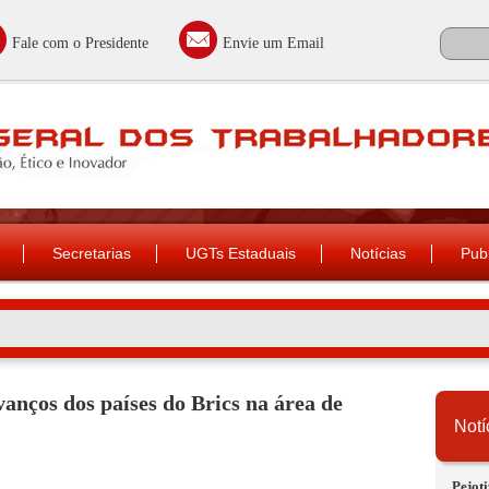
Fale com o Presidente
Envie um Email
Secretarias
UGTs Estaduais
Notícias
Pub
vanços dos países do Brics na área de
Notí
Pejoti