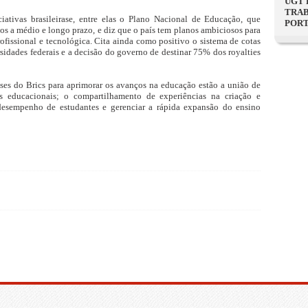
UGT 
TRAB
ciativas brasileirase, entre elas o Plano Nacional de Educação, que
PORT
os a médio e longo prazo, e diz que o país tem planos ambiciosos para
fissional e tecnológica. Cita ainda como positivo o sistema de cotas
rsidades federais e a decisão do governo de destinar 75% dos royalties
íses do Brics para aprimorar os avanços na educação estão a união de
s educacionais; o compartilhamento de experiências na criação e
desempenho de estudantes e gerenciar a rápida expansão do ensino