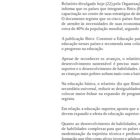
Relatório divulgado hoje (22) pela Organizaç
informa que os países que integram o Brics (B
capacitação no centro de suas estratégias de
O documento registra que os cinco países fiz
de atender às necessidades de suas economia
cerca de 40% da população mundial, segundo o
A publicação Brics: Construir a Educação para
educação nesses países e recomenda uma colab
o progresso na educação.
Apesar de reconhecer os avanços, o relatóri
desenvolvimento sustentável é preciso mais
superior e o desenvolvimento de habilidades. 
as crianças mais pobres sofram mais com a bai
Na educação básica, o relatório diz que Brasi
secundária universal, reduzir as desigualdade
colocar maior ênfase na expansão de program
registra.
Em relação a educação superior, aponta que a
devem expandir a oferta de educação superior 
Quanto ao desenvolvimento de habilidades, o
de habilidades complexas para que os países
modernização da trajetória técnica e profiss
formação que têm como alvos jovens e adultos