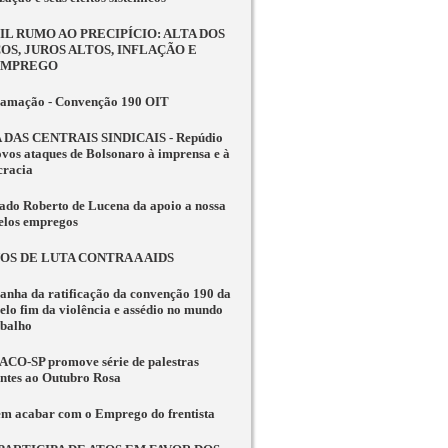
IL RUMO AO PRECIPÍCIO: ALTA DOS
OS, JUROS ALTOS, INFLAÇÃO E
EMPREGO
amação - Convenção 190 OIT
 DAS CENTRAIS SINDICAIS - Repúdio
ovos ataques de Bolsonaro à imprensa e à
racia
ado Roberto de Lucena da apoio a nossa
pelos empregos
NOS DE LUTA CONTRA A AIDS
nha da ratificação da convenção 190 da
elo fim da violência e assédio no mundo
abalho
CO-SP promove série de palestras
entes ao Outubro Rosa
m acabar com o Emprego do frentista