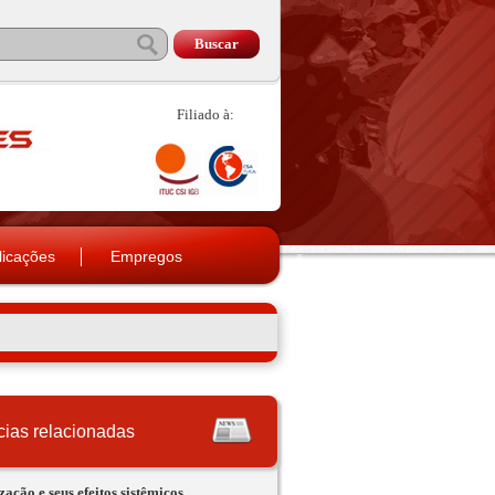
Filiado à:
licações
Empregos
cias relacionadas
zação e seus efeitos sistêmicos