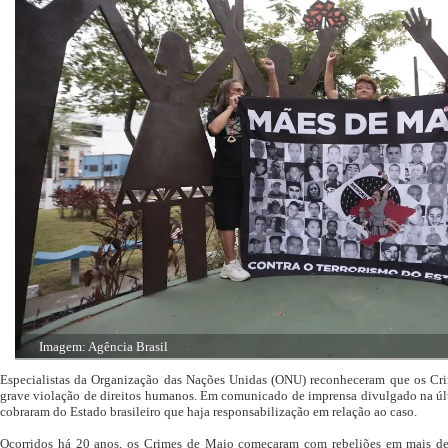
Imagem: Agência Brasil
Especialistas da Organização das Nações Unidas (ONU) reconheceram que os C
grave violação de direitos humanos. Em comunicado de imprensa divulgado na últ
cobraram do Estado brasileiro que haja responsabilização em relação ao caso.
Ocorridos há 20 anos, os Crimes de Maio começaram com rebeliões em mais de