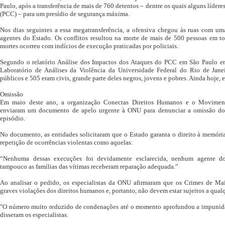
Paulo, após a transferência de mais de 760 detentos – dentre os quais alguns líde
(PCC) – para um presídio de segurança máxima.
Nos dias seguintes a essa megatransferência, a ofensiva chegou às ruas com um
agentes do Estado. Os conflitos resultou na morte de mais de 500 pessoas em to
mortes ocorreu com indícios de execução praticadas por policiais.
Segundo o relatório Análise dos Impactos dos Ataques do PCC em São Paulo 
Laboratório de Análises da Violência da Universidade Federal do Rio de Jane
públicos e 505 eram civis, grande parte deles negros, jovens e pobres. Ainda hoje,
Omissão
Em maio deste ano, a organização Conectas Direitos Humanos e o Movime
enviaram um documento de apelo urgente à ONU para denunciar a omissão do 
episódio.
No documento, as entidades solicitaram que o Estado garanta o direito à memória
repetição de ocorrências violentas como aquelas:
“Nenhuma dessas execuções foi devidamente esclarecida, nenhum agente do
tampouco as famílias das vítimas receberam reparação adequada.”
Ao analisar o pedido, os especialistas da ONU afirmaram que os Crimes de M
graves violações dos direitos humanos e, portanto, não devem estar sujeitos a qualq
"O número muito reduzido de condenações até o momento aprofundou a impunidad
disseram os especialistas.