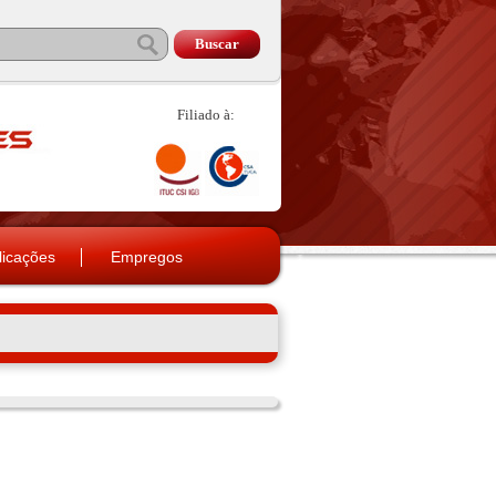
Filiado à:
licações
Empregos