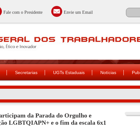
Fale com o Presidente
Envie um Email
Secretarias
UGTs Estaduais
Notícias
Pub
articipam da Parada do Orgulho e
ação LGBTQIAPN+ e o fim da escala 6x1