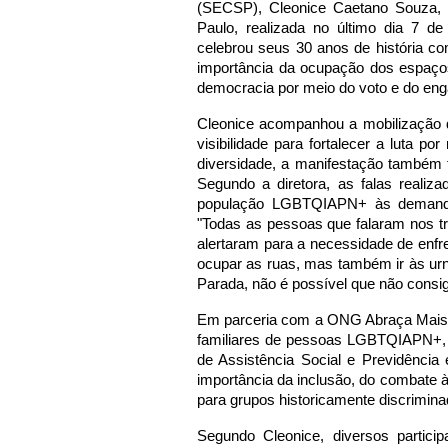
(SECSP), Cleonice Caetano Souza, 
Paulo, realizada no último dia 7 de
celebrou seus 30 anos de história co
importância da ocupação dos espaços 
democracia por meio do voto e do eng
Cleonice acompanhou a mobilização d
visibilidade para fortalecer a luta por
diversidade, a manifestação também f
Segundo a diretora, as falas realiza
população LGBTQIAPN+ às demandas
"Todas as pessoas que falaram nos t
alertaram para a necessidade de enf
ocupar as ruas, mas também ir às urn
Parada, não é possível que não consi
Em parceria com a ONG Abraça Mais, e
familiares de pessoas LGBTQIAPN+, o
de Assistência Social e Previdência 
importância da inclusão, do combate à
para grupos historicamente discrimina
Segundo Cleonice, diversos particip