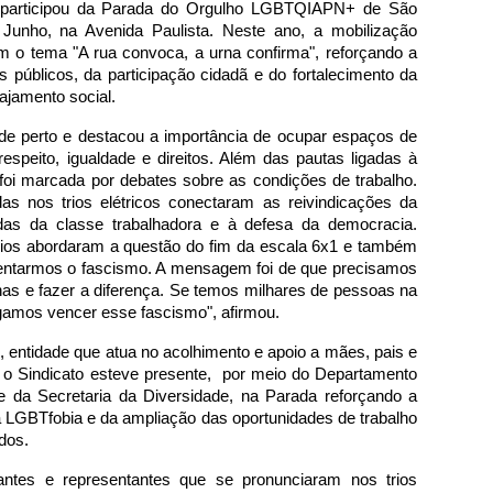
participou da Parada do Orgulho LGBTQIAPN+ de São 
 Junho, na Avenida Paulista. Neste ano, a mobilização 
m o tema "A rua convoca, a urna confirma", reforçando a 
públicos, da participação cidadã e do fortalecimento da 
ajamento social.
e perto e destacou a importância de ocupar espaços de 
 respeito, igualdade e direitos. Além das pautas ligadas à 
oi marcada por debates sobre as condições de trabalho. 
das nos trios elétricos conectaram as reivindicações da 
 da classe trabalhadora e à defesa da democracia. 
rios abordaram a questão do fim da escala 6x1 e também 
rentarmos o fascismo. A mensagem foi de que precisamos 
as e fazer a diferença. Se temos milhares de pessoas na 
gamos vencer esse fascismo", afirmou.
ntidade que atua no acolhimento e apoio a mães, pais e 
 Sindicato esteve presente,  por meio do Departamento 
e da Secretaria da Diversidade, na Parada reforçando a 
 LGBTfobia e da ampliação das oportunidades de trabalho 
dos. 
antes e representantes que se pronunciaram nos trios 