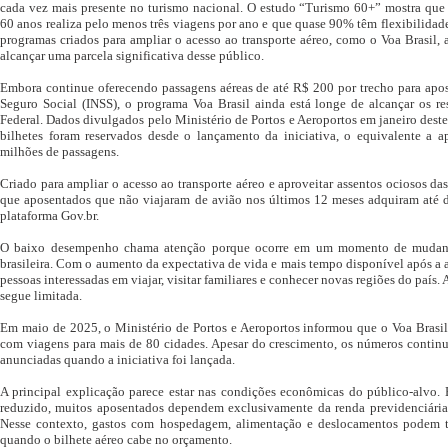
cada vez mais presente no turismo nacional. O estudo “Turismo 60+” mostra que 
60 anos realiza pelo menos três viagens por ano e que quase 90% têm flexibilidade
programas criados para ampliar o acesso ao transporte aéreo, como o Voa Brasil, 
alcançar uma parcela significativa desse público.
Embora continue oferecendo passagens aéreas de até R$ 200 por trecho para apos
Seguro Social (INSS), o programa Voa Brasil ainda está longe de alcançar os r
Federal. Dados divulgados pelo Ministério de Portos e Aeroportos em janeiro dest
bilhetes foram reservados desde o lançamento da iniciativa, o equivalente a 
milhões de passagens.
Criado para ampliar o acesso ao transporte aéreo e aproveitar assentos ociosos d
que aposentados que não viajaram de avião nos últimos 12 meses adquiram até d
plataforma Gov.br.
O baixo desempenho chama atenção porque ocorre em um momento de mudança
brasileira. Com o aumento da expectativa de vida e mais tempo disponível após a 
pessoas interessadas em viajar, visitar familiares e conhecer novas regiões do país
segue limitada.
Em maio de 2025, o Ministério de Portos e Aeroportos informou que o Voa Brasil
com viagens para mais de 80 cidades. Apesar do crescimento, os números contin
anunciadas quando a iniciativa foi lançada.
A principal explicação parece estar nas condições econômicas do público-alvo.
reduzido, muitos aposentados dependem exclusivamente da renda previdenciária p
Nesse contexto, gastos com hospedagem, alimentação e deslocamentos podem 
quando o bilhete aéreo cabe no orçamento.