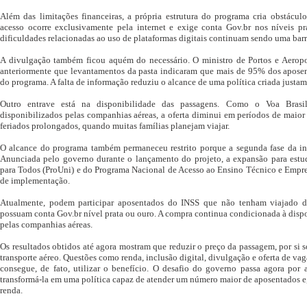
Além das limitações financeiras, a própria estrutura do programa cria obstáculo
acesso ocorre exclusivamente pela internet e exige conta Gov.br nos níveis pr
dificuldades relacionadas ao uso de plataformas digitais continuam sendo uma barr
A divulgação também ficou aquém do necessário. O ministro de Portos e Aeropor
anteriormente que levantamentos da pasta indicaram que mais de 95% dos apose
do programa. A falta de informação reduziu o alcance de uma política criada justam
Outro entrave está na disponibilidade das passagens. Como o Voa Brasi
disponibilizados pelas companhias aéreas, a oferta diminui em períodos de maior
feriados prolongados, quando muitas famílias planejam viajar.
O alcance do programa também permaneceu restrito porque a segunda fase da ini
Anunciada pelo governo durante o lançamento do projeto, a expansão para estu
para Todos (ProUni) e do Programa Nacional de Acesso ao Ensino Técnico e Empre
de implementação.
Atualmente, podem participar aposentados do INSS que não tenham viajado d
possuam conta Gov.br nível prata ou ouro. A compra continua condicionada à dispo
pelas companhias aéreas.
Os resultados obtidos até agora mostram que reduzir o preço da passagem, por si s
transporte aéreo. Questões como renda, inclusão digital, divulgação e oferta de 
consegue, de fato, utilizar o benefício. O desafio do governo passa agora por 
transformá-la em uma política capaz de atender um número maior de aposentados e,
renda.