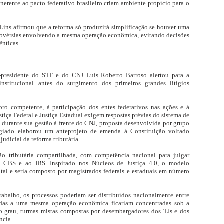
inerente ao pacto federativo brasileiro criam ambiente propício para o
ns afirmou que a reforma só produzirá simplificação se houver uma
trovérsias envolvendo a mesma operação econômica, evitando decisões
ênticas.
-presidente do STF e do CNJ Luís Roberto Barroso alertou para a
nstitucional antes do surgimento dos primeiros grandes litígios
ro competente, à participação dos entes federativos nas ações e à
stiça Federal e Justiça Estadual exigem respostas prévias do sistema de
, durante sua gestão à frente do CNJ, proposta desenvolvida por grupo
egiado elaborou um anteprojeto de emenda à Constituição voltado
udicial da reforma tributária.
ão tributária compartilhada, com competência nacional para julgar
 à CBS e ao IBS. Inspirado nos Núcleos de Justiça 4.0, o modelo
tal e seria composto por magistrados federais e estaduais em número
trabalho, os processos poderiam ser distribuídos nacionalmente entre
nadas a uma mesma operação econômica ficariam concentradas sob a
grau, turmas mistas compostas por desembargadores dos TJs e dos
ncia.