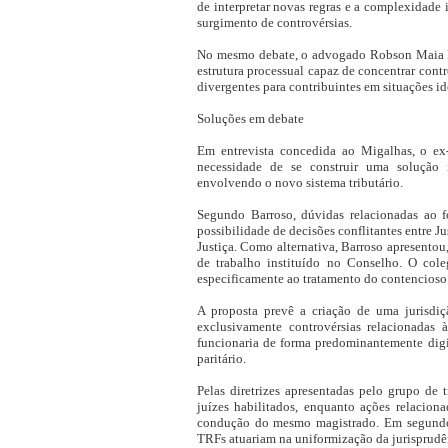
de interpretar novas regras e a complexidade 
surgimento de controvérsias.
No mesmo debate, o advogado Robson Maia Li
estrutura processual capaz de concentrar con
divergentes para contribuintes em situações id
Soluções em debate
Em entrevista concedida ao Migalhas, o ex
necessidade de se construir uma solução i
envolvendo o novo sistema tributário.
Segundo Barroso, dúvidas relacionadas ao fo
possibilidade de decisões conflitantes entre Ju
Justiça. Como alternativa, Barroso apresentou
de trabalho instituído no Conselho. O col
especificamente ao tratamento do contencioso j
A proposta prevê a criação de uma jurisdiç
exclusivamente controvérsias relacionadas
funcionaria de forma predominantemente digi
paritário.
Pelas diretrizes apresentadas pelo grupo de 
juízes habilitados, enquanto ações relacio
condução do mesmo magistrado. Em segundo 
TRFs atuariam na uniformização da jurisprudê