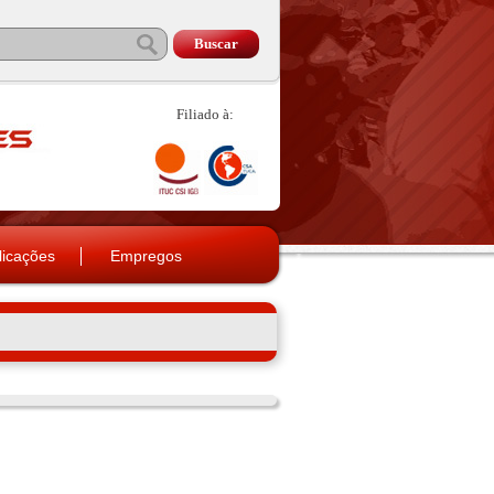
Filiado à:
licações
Empregos