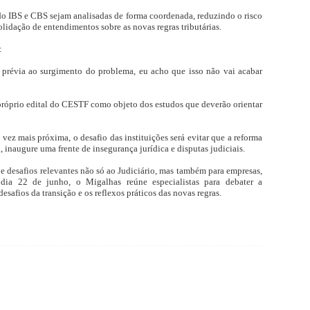
do IBS e CBS sejam analisadas de forma coordenada, reduzindo o risco
olidação de entendimentos sobre as novas regras tributárias.
:
 prévia ao surgimento do problema, eu acho que isso não vai acabar
próprio edital do CESTF como objeto dos estudos que deverão orientar
ez mais próxima, o desafio das instituições será evitar que a reforma
a, inaugure uma frente de insegurança jurídica e disputas judiciais.
e desafios relevantes não só ao Judiciário, mas também para empresas,
 dia 22 de junho, o Migalhas reúne especialistas para debater a
safios da transição e os reflexos práticos das novas regras.