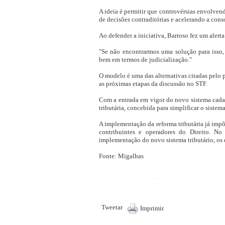
A ideia é permitir que controvérsias envolven
de decisões contraditórias e acelerando a cons
Ao defender a iniciativa, Barroso fez um alerta
"Se não encontrarmos uma solução para isso,
bem em termos de judicialização."
O modelo é uma das alternativas citadas pelo 
as próximas etapas da discussão no STF.
Com a entrada em vigor do novo sistema cada v
tributária, concebida para simplificar o sistem
A implementação da reforma tributária já impõ
contribuintes e operadores do Direito. No
implementação do novo sistema tributário, os de
Fonte: Migalhas
Tweetar
Imprimir