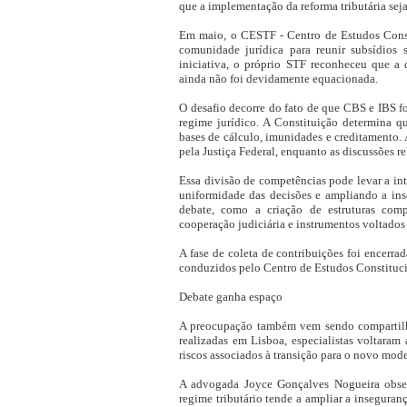
que a implementação da reforma tributária sej
Em maio, o CESTF - Centro de Estudos Const
comunidade jurídica para reunir subsídios 
iniciativa, o próprio STF reconheceu que a 
ainda não foi devidamente equacionada.
O desafio decorre do fato de que CBS e IBS f
regime jurídico. A Constituição determina q
bases de cálculo, imunidades e creditamento. 
pela Justiça Federal, enquanto as discussões r
Essa divisão de competências pode levar a in
uniformidade das decisões e ampliando a ins
debate, como a criação de estruturas comp
cooperação judiciária e instrumentos voltados
A fase de coleta de contribuições foi encerra
conduzidos pelo Centro de Estudos Constituci
Debate ganha espaço
A preocupação também vem sendo compartilha
realizadas em Lisboa, especialistas voltaram 
riscos associados à transição para o novo mode
A advogada Joyce Gonçalves Nogueira obser
regime tributário tende a ampliar a inseguran