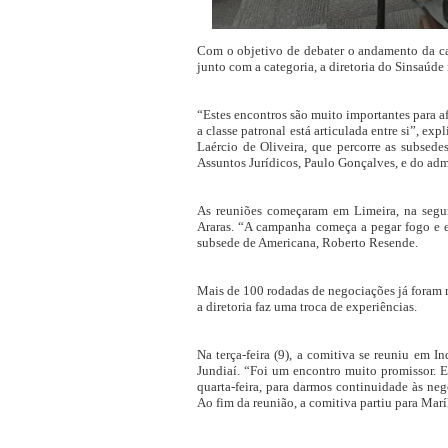
Com o objetivo de debater o andamento da camp
junto com a categoria, a diretoria do Sinsaúde 
“Estes encontros são muito importantes para af
a classe patronal está articulada entre si”, ex
Laércio de Oliveira, que percorre as subsed
Assuntos Jurídicos, Paulo Gonçalves, e do admi
As reuniões começaram em Limeira, na segund
Araras. “A campanha começa a pegar fogo e e
subsede de Americana, Roberto Resende.
Mais de 100 rodadas de negociações já foram r
a diretoria faz uma troca de experiências.
Na terça-feira (9), a comitiva se reuniu em I
Jundiaí. “Foi um encontro muito promissor. E
quarta-feira, para darmos continuidade às neg
Ao fim da reunião, a comitiva partiu para Maríl