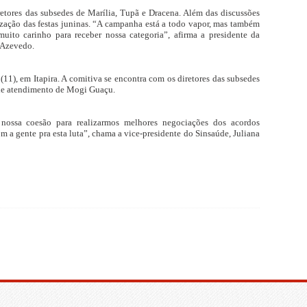
retores das subsedes de Marília, Tupã e Dracena. Além das discussões
zação das festas juninas. “A campanha está a todo vapor, mas também
uito carinho para receber nossa categoria”, afirma a presidente da
a Azevedo.
 (11), em Itapira. A comitiva se encontra com os diretores das subsedes
 de atendimento de Mogi Guaçu.
nossa coesão para realizarmos melhores negociações dos acordos
m a gente pra esta luta”, chama a vice-presidente do Sinsaúde, Juliana