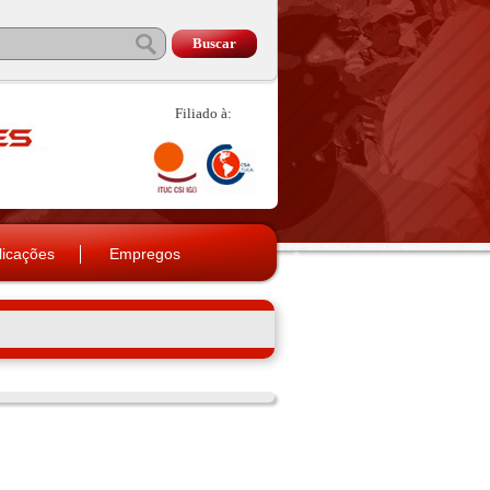
Filiado à:
licações
Empregos