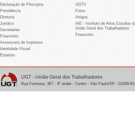
Declaração de Princípios
UGTV
Presidência
Fotos
Diretoria
Artigos
Jurídico
IAE - Instituto de Altos Estudos d
União Geral dos Trabalhadores
Secretarias
Financeiro
Financeiro
Assessoria de Imprensa
Identidade Visual
Estatuto
UGT - União Geral dos Trabalhadores
Rua Formosa, 367 - 4º andar - Centro - São Paulo/SP - 01049-911 