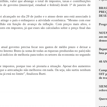
rilhão, valor que abrange o total de impostos, taxas e contribuições
is de governo (municipal, estadual e federal) desde 1º de janeiro de
BRAS
PREÇ
DES
i alcançado no dia 29 de junho e o atraso deste ano está associado à
e atinge o país e enfraquece a atividade econômica. “Mesmo com esse
ilhão em função do avanço da inflação. Com preços mais altos, o
Progr
es em impostos, já que esses são calculados sobre o preço final das
NOTA
aos n
democ
 atual governo precisa focar nos gastos de médio prazo e deixar a
Deput
to Interno Bruto (a soma de todas as riquezas produzidas no país) não
luta 
há indícios de melhoria para todos os setores da economia no segundo
40 A
impostos, porque isso só pioraria a situação. Apesar dos aumentos
s que a arrecadação não melhorou em nada. Ou seja, não surtiu nenhum
Campa
a já está no limite”, finalizou Burti.
OIT p
do tr
SIEMA
refer
Quere