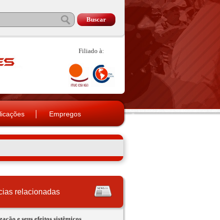
Filiado à:
licações
Empregos
cias relacionadas
zação e seus efeitos sistêmicos