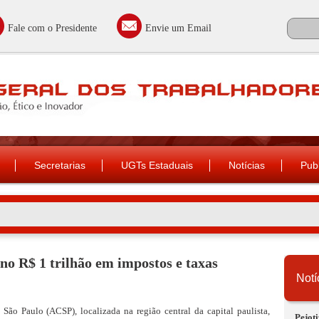
Fale com o Presidente
Envie um Email
Secretarias
UGTs Estaduais
Notícias
Pub
ano R$ 1 trilhão em impostos e taxas
Notí
ão Paulo (ACSP), localizada na região central da capital paulista,
Pejoti