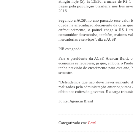
atingiu hoje (5), às 13h30, a marca de R$ 1 t
pagas pela população brasileira nos três níve
2016.
Segundo a ACSP, no ano passado esse valor fo
queda na arrecadação, decorrente da crise qu
enfraquecimento, o painel chega a R$ 1 tr
consumidor desembolsa, também, maiores valor
mercadorias e serviços”, diz a ACSP.
PIB estagnado
Para o presidente da ACSP, Alencar Burti, o
economia se recuperar, já que, embora o Produ
tenha previsão de crescimento para este ano, 
semestre.
“Defendemos que não deve haver aumento de 
realizados pela administração anterior, vimo
efeito nos cofres do governo. E a carga tributári
Fonte: Agência Brasil
Categorizado em:
Geral