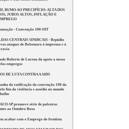
IL RUMO AO PRECIPÍCIO: ALTA DOS
OS, JUROS ALTOS, INFLAÇÃO E
EMPREGO
amação - Convenção 190 OIT
 DAS CENTRAIS SINDICAIS - Repúdio
ovos ataques de Bolsonaro à imprensa e à
racia
ado Roberto de Lucena da apoio a nossa
pelos empregos
NOS DE LUTA CONTRA A AIDS
nha da ratificação da convenção 190 da
elo fim da violência e assédio no mundo
abalho
CO-SP promove série de palestras
entes ao Outubro Rosa
m acabar com o Emprego do frentista