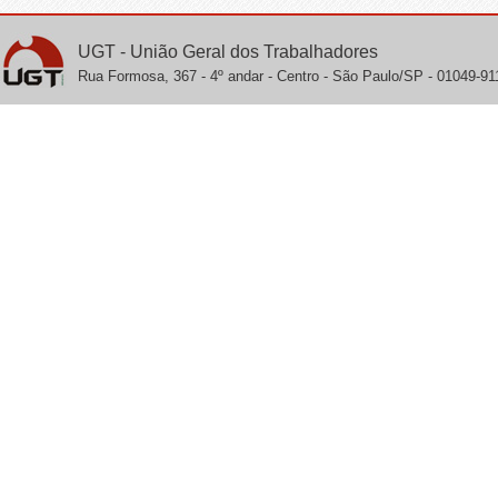
UGT - União Geral dos Trabalhadores
Rua Formosa, 367 - 4º andar - Centro - São Paulo/SP - 01049-911 