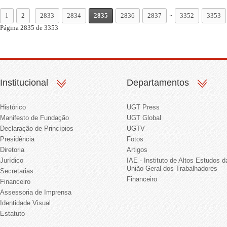
..
1
2
2833
2834
2835
2836
2837
3352
3353
Página 2835 de 3353
Institucional
Departamentos
Histórico
UGT Press
Manifesto de Fundação
UGT Global
Declaração de Princípios
UGTV
Presidência
Fotos
Diretoria
Artigos
Jurídico
IAE - Instituto de Altos Estudos d
União Geral dos Trabalhadores
Secretarias
Financeiro
Financeiro
Assessoria de Imprensa
Identidade Visual
Estatuto