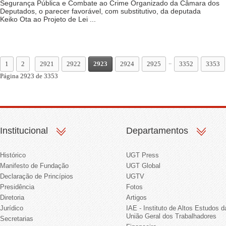
Segurança Pública e Combate ao Crime Organizado da Câmara dos
Deputados, o parecer favorável, com substitutivo, da deputada
Keiko Ota ao Projeto de Lei ...
..
1
2
2921
2922
2923
2924
2925
3352
3353
Página 2923 de 3353
Institucional
Departamentos
Histórico
UGT Press
Manifesto de Fundação
UGT Global
Declaração de Princípios
UGTV
Presidência
Fotos
Diretoria
Artigos
Jurídico
IAE - Instituto de Altos Estudos d
União Geral dos Trabalhadores
Secretarias