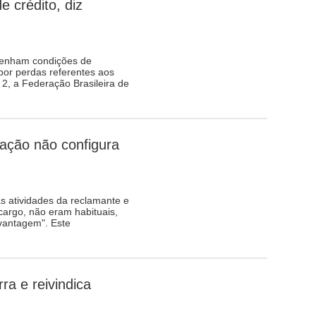
e crédito, diz
 tenham condições de
por perdas referentes aos
r 2, a Federação Brasileira de
iação não configura
às atividades da reclamante e
argo, não eram habituais,
 vantagem". Este
a e reivindica