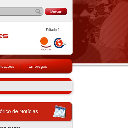
Filiado à:
licações
Empregos
órico de Notícias