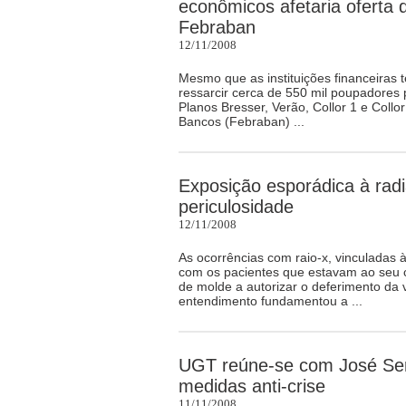
econômicos afetaria oferta d
Febraban
12/11/2008
Mesmo que as instituições financeiras
ressarcir cerca de 550 mil poupadores 
Planos Bresser, Verão, Collor 1 e Collo
Bancos (Febraban) ...
Exposição esporádica à rad
periculosidade
12/11/2008
As ocorrências com raio-x, vinculadas 
com os pacientes que estavam ao seu c
de molde a autorizar o deferimento da
entendimento fundamentou a ...
UGT reúne-se com José Serr
medidas anti-crise
11/11/2008