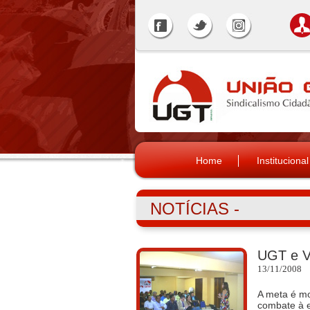
Home
Institucional
NOTÍCIAS -
UGT e Va
13/11/2008
A meta é mo
combate à e