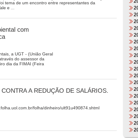
2
foi tema de um encontro entre representantes da
le e ...
2
2
2
2
iental com
2
ca
2
2
ais, a UGT - (União Geral
2
através do assessor da
2
ro dia da FIMAI (Feira
2
2
2
2
CONTRA A REDUÇÃO DE SALÁRIOS.
2
2
.folha.uol.com.br/folha/dinheiro/ult91u490874.shtml
2
2
2
2