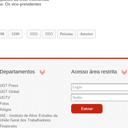
as. Os vice-presidentes
..
298
3299
3352
3353
Próxima
Anterior
Departamentos
Acesso área restrita
UGT Press
UGT Global
UGTV
Fotos
Artigos
IAE - Instituto de Altos Estudos da
União Geral dos Trabalhadores
Financeiro