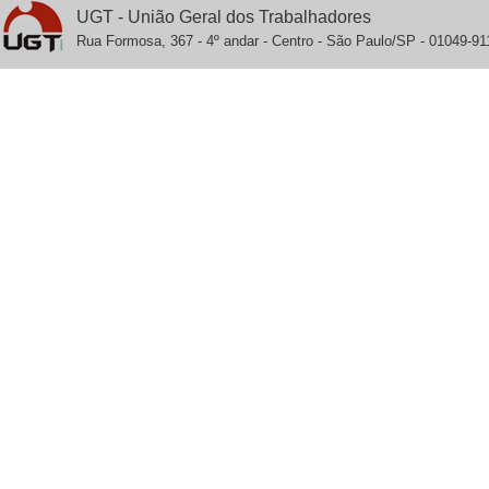
UGT - União Geral dos Trabalhadores
Rua Formosa, 367 - 4º andar - Centro - São Paulo/SP - 01049-911 