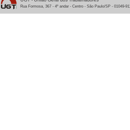
Rua Formosa, 367 - 4º andar - Centro - São Paulo/SP - 01049-911 