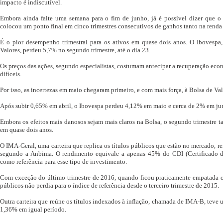
impacto é indiscutível.
Embora ainda falte uma semana para o fim de junho, já é possível dizer que o
colocou um ponto final em cinco trimestres consecutivos de ganhos tanto na renda 
É o pior desempenho trimestral para os ativos em quase dois anos. O Ibovespa,
Valores, perdeu 5,7% no segundo trimestre, até o dia 23.
Os preços das ações, segundo especialistas, costumam antecipar a recuperação ec
difíceis.
Por isso, as incertezas em maio chegaram primeiro, e com mais força, à Bolsa de Val
Após subir 0,65% em abril, o Ibovespa perdeu 4,12% em maio e cerca de 2% em jun
Embora os efeitos mais danosos sejam mais claros na Bolsa, o segundo trimestre ta
em quase dois anos.
O IMA-Geral, uma carteira que replica os títulos públicos que estão no mercado, r
segundo a Anbima. O rendimento equivale a apenas 45% do CDI (Certificado de
como referência para esse tipo de investimento.
Com exceção do último trimestre de 2016, quando ficou praticamente empatada co
públicos não perdia para o índice de referência desde o terceiro trimestre de 2015.
Outra carteira que reúne os títulos indexados à inflação, chamada de IMA-B, teve 
1,36% em igual período.