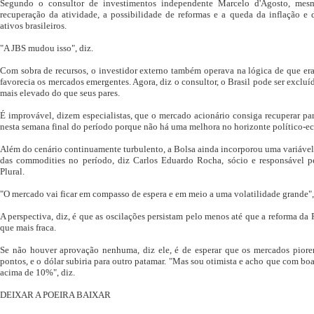
Segundo o consultor de investimentos independente Marcelo d'Agosto, mes
recuperação da atividade, a possibilidade de reformas e a queda da inflação e
ativos brasileiros.
"A JBS mudou isso", diz.
Com sobra de recursos, o investidor externo também operava na lógica de que era p
favorecia os mercados emergentes. Agora, diz o consultor, o Brasil pode ser exclu
mais elevado do que seus pares.
É improvável, dizem especialistas, que o mercado acionário consiga recuperar par
nesta semana final do período porque não há uma melhora no horizonte político-e
Além do cenário continuamente turbulento, a Bolsa ainda incorporou uma variável 
das commodities no período, diz Carlos Eduardo Rocha, sócio e responsável pe
Plural.
"O mercado vai ficar em compasso de espera e em meio a uma volatilidade grande",
A perspectiva, diz, é que as oscilações persistam pelo menos até que a reforma da
que mais fraca.
Se não houver aprovação nenhuma, diz ele, é de esperar que os mercados piore
pontos, e o dólar subiria para outro patamar. "Mas sou otimista e acho que com bo
acima de 10%", diz.
DEIXAR A POEIRA BAIXAR