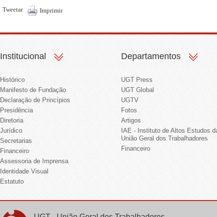
Tweetar
Imprimir
Institucional
Departamentos
Histórico
UGT Press
Manifesto de Fundação
UGT Global
Declaração de Princípios
UGTV
Presidência
Fotos
Diretoria
Artigos
Jurídico
IAE - Instituto de Altos Estudos d
União Geral dos Trabalhadores
Secretarias
Financeiro
Financeiro
Assessoria de Imprensa
Identidade Visual
Estatuto
UGT - União Geral dos Trabalhadores