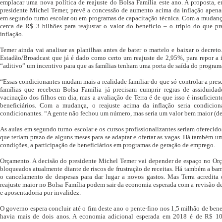
emplacar uma nova política de reajuste do Bolsa Família este ano. A proposta, en
presidente Michel Temer, prevê a concessão de aumento acima da inflação apenas
em segundo turno escolar ou em programas de capacitação técnica. Com a mudança
cerca de R$ 3 bilhões para reajustar o valor do benefício – o triplo do que p
inflação.
Temer ainda vai analisar as planilhas antes de bater o martelo e baixar o decreto
Estadão/Broadcast que já é dado como certo um reajuste de 2,95%, para repor a 
“aditivo” um incentivo para que as famílias tenham uma porta de saída do program
“Essas condicionantes mudam mais a realidade familiar do que só controlar a presen
famílias que recebem Bolsa Família já precisam cumprir regras de assiduidade
vacinação dos filhos em dia, mas a avaliação de Terra é de que isso é insuficient
beneficiários. Com a mudança, o reajuste acima da inflação seria condici
condicionantes. “A gente não fechou um número, mas seria um valor bem maior (de 
As aulas em segundo turno escolar e os cursos profissionalizantes seriam oferecid
que teriam prazo de alguns meses para se adaptar e ofertar as vagas. Há também 
condições, a participação de beneficiários em programas de geração de emprego.
Orçamento. A decisão do presidente Michel Temer vai depender de espaço no Or
bloqueados atualmente diante de riscos de frustração de receitas. Há também a barr
o cancelamento de despesas para dar lugar a novos gastos. Mas Terra acredita q
reajuste maior no Bolsa Família podem sair da economia esperada com a revisão d
e aposentadoria por invalidez.
O governo espera concluir até o fim deste ano o pente-fino nos 1,5 milhão de ben
havia mais de dois anos. A economia adicional esperada em 2018 é de R$ 10