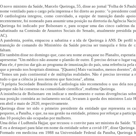
O novo ministro da Saúde, Marcelo Queiroga, 55, disse ao jornal "Folha de S.Pau
nome ventilado para o cargo pela imprensa e foi direto ao ponto: "o presidente co
O cardiologista integrou, como convidado, a equipe de transição dando apoio
recentemente, foi nomeado para assumir uma posição na diretoria da Agência Naci
Queiroga foi indicado por Bolsonaro e, para ocupar uma das cinco cadeiras da d
sabatinado na Comissão de Assuntos Sociais do Senado, atualmente presidida p
AC).
A pandemia, porém, empacou a sabatina e a ida de Queiroga à ANS. De perfil té
transição de comando do Ministério da Saúde precisa ser tranquila e feita de 
faltam.
Ele também disse no domingo que, caso seu nome avançasse no Planalto, esperaria a
apresentar. "Um médico não assume o plantão de outro. É preciso deixar o lugar vag
Para ele, é preciso dar gás ao programa de imunização do país, uma referência pela 
que a pressão nos hospitais diminua. "[Quanto] Mais vacinados, menos doentes", di
"Temos um país continental e de múltiplas realidades. Não é preciso inventar a 
tudo o que a ciência já nos mostrou que funciona", afirma.
"A própria Sociedade Brasileira de Cardiologia não recomendou o uso dela nos p
porque não há consenso na comunidade científica", reafirma Queiroga.
A insistência de Bolsonaro em indicar o medicamento e outras divergências so
sua posição contrária ao isolamento social, levaram à queda dos ministros Luiz
em abril e maio de 2020, respectivamente.
Queiroga disse ter sido o primeiro presidente da entidade que representa os c
pequeno, a Paraíba, e que, na sua gestão na entidade, primou por reforçar a particip
das 10 posições são ocupadas por mulheres.
Uma delas é Ludhmila Hajjar, que recusou o convite para ser ministra da Saúde. "E
E eu a destaquei para falar em nome da entidade sobre a covid-19", disse Queiroga.
Formado em medicina em 1988 na Universidade Federal da Paraíba, Queiroga fe