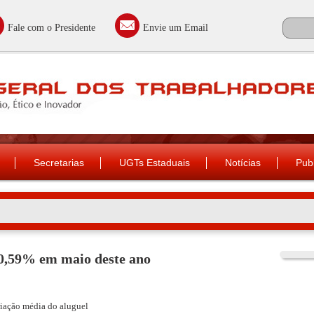
Fale com o Presidente
Envie um Email
Secretarias
UGTs Estaduais
Notícias
Pub
 0,59% em maio deste ano
riação média do aluguel