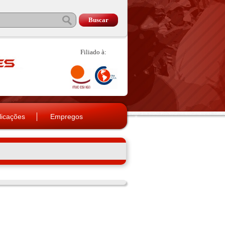
Filiado à:
licações
Empregos