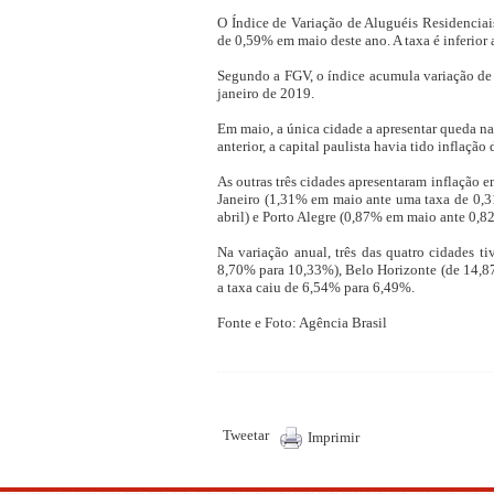
O Índice de Variação de Aluguéis Residenciais
de 0,59% em maio deste ano. A taxa é inferior
Segundo a FGV, o índice acumula variação de 8
janeiro de 2019.
Em maio, a única cidade a apresentar queda na
anterior, a capital paulista havia tido inflação
As outras três cidades apresentaram inflação e
Janeiro (1,31% em maio ante uma taxa de 0,3
abril) e Porto Alegre (0,87% em maio ante 0,8
Na variação anual, três das quatro cidades ti
8,70% para 10,33%), Belo Horizonte (de 14,8
a taxa caiu de 6,54% para 6,49%.
Fonte e Foto: Agência Brasil
Tweetar
Imprimir