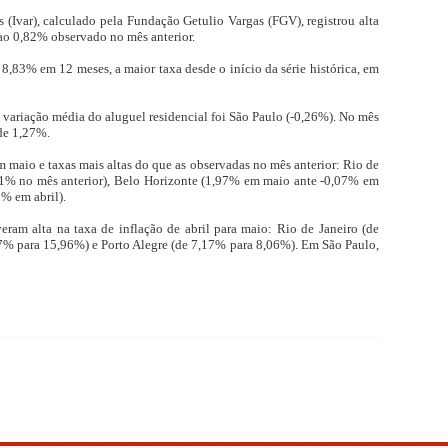
 (Ivar), calculado pela Fundação Getulio Vargas (FGV), registrou alta
 ao 0,82% observado no mês anterior.
,83% em 12 meses, a maior taxa desde o início da série histórica, em
 variação média do aluguel residencial foi São Paulo (-0,26%). No mês
 de 1,27%.
m maio e taxas mais altas do que as observadas no mês anterior: Rio de
1% no mês anterior), Belo Horizonte (1,97% em maio ante -0,07% em
2% em abril).
veram alta na taxa de inflação de abril para maio: Rio de Janeiro (de
7% para 15,96%) e Porto Alegre (de 7,17% para 8,06%). Em São Paulo,