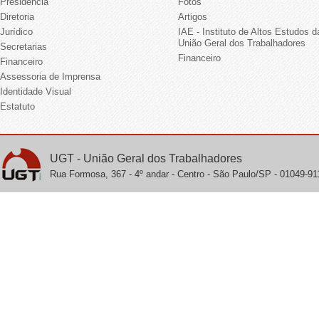
Presidência
Fotos
Diretoria
Artigos
Jurídico
IAE - Instituto de Altos Estudos d
União Geral dos Trabalhadores
Secretarias
Financeiro
Financeiro
Assessoria de Imprensa
Identidade Visual
Estatuto
UGT - União Geral dos Trabalhadores
Rua Formosa, 367 - 4º andar - Centro - São Paulo/SP - 01049-911 