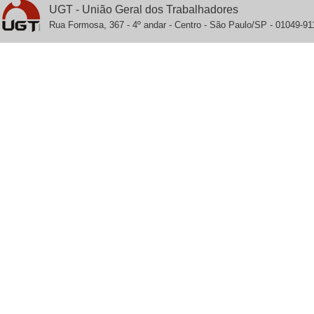
UGT - União Geral dos Trabalhadores
Rua Formosa, 367 - 4º andar - Centro - São Paulo/SP - 01049-911 