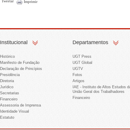
Tweetar
Imprimir
Institucional
Departamentos
Histórico
UGT Press
Manifesto de Fundação
UGT Global
Declaração de Princípios
UGTV
Presidência
Fotos
Diretoria
Artigos
Jurídico
IAE - Instituto de Altos Estudos d
União Geral dos Trabalhadores
Secretarias
Financeiro
Financeiro
Assessoria de Imprensa
Identidade Visual
Estatuto