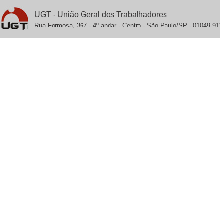
UGT - União Geral dos Trabalhadores
Rua Formosa, 367 - 4º andar - Centro - São Paulo/SP - 01049-911 