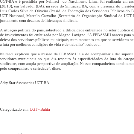
UGT-BA e é presidida por Nelmaci do Nascimento Lima, foi realizada em ass
(28/10), em Salvador (BA), na sede do Sintracap/BA, com a presença do presi
Luis Carlos Silva de Oliveira (Presid. da Federação dos Servidores Públicos do
UGT Nacional, Marcelo Carvalho (Secretário da Organização Sindical da UGT Na
juntamente com dezenas de lideranças sindicais.
A situação política do país, sobretudo a dificuldade enfrentada no setor público d
de investimentos foi enfatizada por Magno Lavigne. “A FEBASMU nasceu para se
defesa dos servidores públicos municipais, num momento em que os servidores sof
a luta por melhores condições de vida e de trabalho”, colocou.
Nelmaci explicou que a missão da FEBASMU é a de acompanhar e dar suporte 
servidores municipais no que diz respeito às especificidades da luta da cate
sindicatos, com ampla perspectiva de ampliação. Nossos companheiros acreditam 
pelo compromisso e seriedade”, disse.
Adry Star Assessorias UGT-BA
Categorizado em:
UGT - Bahia