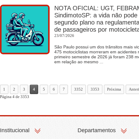
NOTA OFICIAL: UGT, FEBR
SindimotoSP: a vida não pode
segundo plano na regulamenta
de passageiros por motociclet
23/07/2026
São Paulo possui um dos trânsitos mais vi
475 motociclistas morreram em acidentes n
primeiro semestre de 2026 já foram 238 m
em relação ao mesmo ...
1
2
3
4
5
6
7
3352
3353
Próxima
Anter
Página 4 de 3353
Institucional
Departamentos