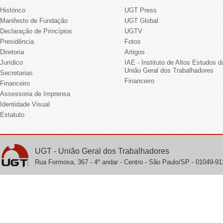
Histórico
UGT Press
Manifesto de Fundação
UGT Global
Declaração de Princípios
UGTV
Presidência
Fotos
Diretoria
Artigos
Jurídico
IAE - Instituto de Altos Estudos d
União Geral dos Trabalhadores
Secretarias
Financeiro
Financeiro
Assessoria de Imprensa
Identidade Visual
Estatuto
UGT - União Geral dos Trabalhadores
Rua Formosa, 367 - 4º andar - Centro - São Paulo/SP - 01049-911 