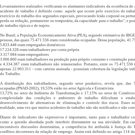
Levantamentos realizados verificaram os alarmantes indicadores da ocorrência de a
acidente de trabalho é definido como: aquele que ocorre pelo exercício do trab
exercício do trabalho dos segurados especiais, provocando lesão corporal ou pertu
perda ou redução, permanente ou temporária, da capacidade para o trabalho", e pod
de trabalho típicos e de trajeto.
No Brasil, a População Economicamente Ativa (PEA), segundo estimativa do IBGE
pessoas, das quais 75.471.556 eram consideradas ocupadas. Dessa população, 41.
5.833.448 eram empregados domésticos
17.224.328 eram trabalhadores por conta própria
3.317.084 eram empregadores
3.006.860 eram trabalhadores na produção para próprio consumo e construção para
e 4.334.387 eram trabalhadores não remunerados. Portanto, entre os 75.471.556
apenas 22.903.311 - com carteira assinada - possuíam cobertura da legislação tra
do Trabalho.
A distribuição dos trabalhadores, segundo setor produtivo, revela que, das 
ocupadas (PNAD-2002), 19,53% estão no setor Agrícola e Extrativista
13,72% no setor da Indústria de Transformação e 17,15% no setor de Comércio 
complexidade das condições e ambientes de trabalho dificultam o estab
desenvolvimento de alternativas de eliminação e controle dos riscos. Esses 
realidade, uma vez que muitos acidentes de trabalho não são notificados e não cons
Diante de indicadores tão expressivos é importante, tanto para o trabalhador 
como a questão abordada pode interferir diretamente na sua atividade. Em cas
incontáveis discussões doutrinárias, a competência foi atribuída à Justiça do 
conflitos decorrentes da relação de emprego. Assim está definido no artigo 114 da