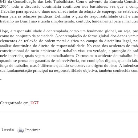
643 da Consolidação das Leis Trabalhistas. Com o advento da Emenda Constit
2004, toda a discussão doutrinária continuou nos bastidores, vez que a comp
Trabalho para apreciar o dano moral, advindas da relação de emprego, se estabele
tema para as relações jurídicas. Delimitar o grau de responsabilidade civil e cr
trabalho no Brasil não é tarefa simples sendo, contudo, fundamental para a manuten
Hoje, a responsabilidade é contemplada como um fenômeno global, ou seja, pres
como no conjunto da sociedade. A contemplação de forma global dos danos vem 
elementos de reflexão de ordem moral e ética no campo da disciplina legal, na
análise doutrinária do direito de responsabilidade. No caso dos acidentes de tra
constitucional do meio ambiente do trabalho visa, em verdade, a proteção da sa
nele inseridas, quais sejam, os trabalhadores. Outrossim, o acidente do trabalho é 
quando se pensa em garantias de sobrevivência, em condições dignas, quando falt
força de trabalho, mas é diferente quando se observa a origem do risco. A indeniz
sua fundamentação principal na responsabilidade objetiva, também conhecida como 
"
Categorizado em:
UGT
Tweetar
Imprimir