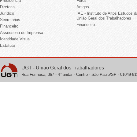
Presidência
Fotos
Diretoria
Artigos
Jurídico
IAE - Instituto de Altos Estudos d
União Geral dos Trabalhadores
Secretarias
Financeiro
Financeiro
Assessoria de Imprensa
Identidade Visual
Estatuto
UGT - União Geral dos Trabalhadores
Rua Formosa, 367 - 4º andar - Centro - São Paulo/SP - 01049-911 