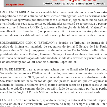
CAOS EM CUMBICA: todas as manhãs há concentração de pousos no Aeroporto I
congestiona a via de entrada dos brasileiros e estrangeiros. Com as péssimas co
enormes filas agravadas por duas situações distintas: 1ª) agora, ao entrar no país,
e verificados os seus passaportes ou identidades (antes, só se apresentava o passap
com a gripe Influenza A (H1N1), exige-se a Declaração de Saúde do Viajante", c
complicação do formulário (compreensível), não há esclarecimento pelas com
interior dos aviões, dificultando ainda mais o já tumultuado ambiente de entrada.
SOLIDARIEDADE COM O "ESTADÃO": a decisão do Tribunal de Justiça do Dist
pedido de liminar em mandado de segurança do jornal O Estado de São Paulo
imposta desde 30 de julho, quando o desembargador Dácio Vieira proibiu divul
presidente do Senado Federal, Fernando Sarney. O jornal recebeu a limitação co
enxurrada de manifestações de solidariedade, vinda dos diversos segmentos da soci
é do desembargador Waldir Leôncio Cordeiro Lopes Júnior.
PENA DE MORTE: para aqueles que acham que no Brasil não há pena de morte,
Secretaria de Segurança Pública de São Paulo, mostram o crescimento de mais de
segundo trimestre de 2009, quando comparadas com o mesmo período do ano anterio
São Paulo mataram nada menos do que 155 pessoas, mais do que em algumas r
número de Policiais Militares (PMS) mortos também subiu de 4 para 9 casos. A leta
também o cidadão comum, desde a possibilidade de ser atingido por balas perdid
exercício da função. A Polícia Militar precisa ser mais treinada e mais educada.
CUSTO BRASIL: normalmente, quando se começa a criticar determinado aspect
queda do dólar e a consequente valorização do real), há sempre a volta de u