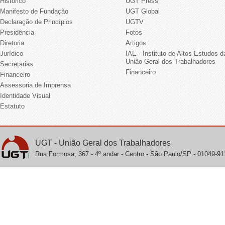
Histórico
UGT Press
Manifesto de Fundação
UGT Global
Declaração de Princípios
UGTV
Presidência
Fotos
Diretoria
Artigos
Jurídico
IAE - Instituto de Altos Estudos d
União Geral dos Trabalhadores
Secretarias
Financeiro
Financeiro
Assessoria de Imprensa
Identidade Visual
Estatuto
UGT - União Geral dos Trabalhadores
Rua Formosa, 367 - 4º andar - Centro - São Paulo/SP - 01049-911 