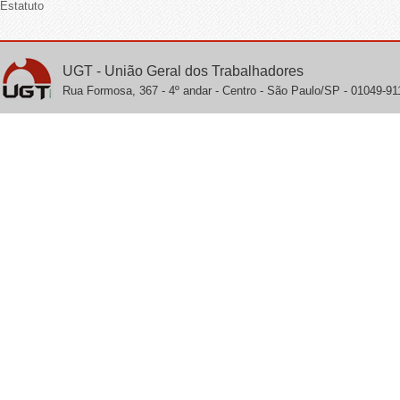
Estatuto
UGT - União Geral dos Trabalhadores
Rua Formosa, 367 - 4º andar - Centro - São Paulo/SP - 01049-911 