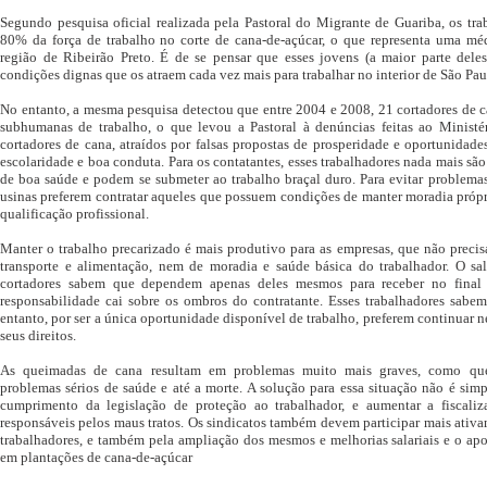
Segundo pesquisa oficial realizada pela Pastoral do Migrante de Guariba, os tr
80% da força de trabalho no corte de cana-de-açúcar, o que representa uma mé
região de Ribeirão Preto. É de se pensar que esses jovens (a maior parte dele
condições dignas que os atraem cada vez mais para trabalhar no interior de São Pau
No entanto, a mesma pesquisa detectou que entre 2004 e 2008, 21 cortadores de 
subhumanas de trabalho, o que levou a Pastoral à denúncias feitas ao Ministér
cortadores de cana, atraídos por falsas propostas de prosperidade e oportunidad
escolaridade e boa conduta. Para os contatantes, esses trabalhadores nada mais s
de boa saúde e podem se submeter ao trabalho braçal duro. Para evitar problemas
usinas preferem contratar aqueles que possuem condições de manter moradia própria
qualificação profissional.
Manter o trabalho precarizado é mais produtivo para as empresas, que não preci
transporte e alimentação, nem de moradia e saúde básica do trabalhador. O sal
cortadores sabem que dependem apenas deles mesmos para receber no final
responsabilidade cai sobre os ombros do contratante. Esses trabalhadores sabe
entanto, por ser a única oportunidade disponível de trabalho, preferem continuar ne
seus direitos.
As queimadas de cana resultam em problemas muito mais graves, como quei
problemas sérios de saúde e até a morte. A solução para essa situação não é simpl
cumprimento da legislação de proteção ao trabalhador, e aumentar a fiscaliz
responsáveis pelos maus tratos. Os sindicatos também devem participar mais ativam
trabalhadores, e também pela ampliação dos mesmos e melhorias salariais e o ap
em plantações de cana-de-açúcar