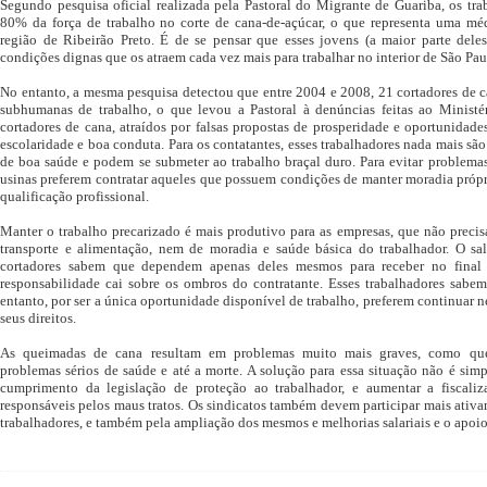
Segundo pesquisa oficial realizada pela Pastoral do Migrante de Guariba, os tr
80% da força de trabalho no corte de cana-de-açúcar, o que representa uma mé
região de Ribeirão Preto. É de se pensar que esses jovens (a maior parte dele
condições dignas que os atraem cada vez mais para trabalhar no interior de São Pau
No entanto, a mesma pesquisa detectou que entre 2004 e 2008, 21 cortadores de 
subhumanas de trabalho, o que levou a Pastoral à denúncias feitas ao Ministér
cortadores de cana, atraídos por falsas propostas de prosperidade e oportunidad
escolaridade e boa conduta. Para os contatantes, esses trabalhadores nada mais s
de boa saúde e podem se submeter ao trabalho braçal duro. Para evitar problemas
usinas preferem contratar aqueles que possuem condições de manter moradia própria
qualificação profissional.
Manter o trabalho precarizado é mais produtivo para as empresas, que não preci
transporte e alimentação, nem de moradia e saúde básica do trabalhador. O sal
cortadores sabem que dependem apenas deles mesmos para receber no final
responsabilidade cai sobre os ombros do contratante. Esses trabalhadores sabe
entanto, por ser a única oportunidade disponível de trabalho, preferem continuar ne
seus direitos.
As queimadas de cana resultam em problemas muito mais graves, como quei
problemas sérios de saúde e até a morte. A solução para essa situação não é simpl
cumprimento da legislação de proteção ao trabalhador, e aumentar a fiscaliz
responsáveis pelos maus tratos. Os sindicatos também devem participar mais ativam
trabalhadores, e também pela ampliação dos mesmos e melhorias salariais e o apoio