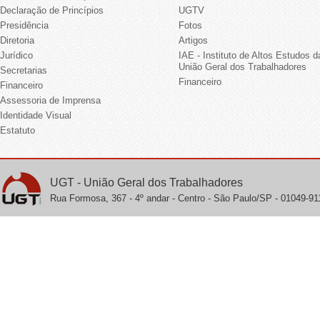
Declaração de Princípios
UGTV
Presidência
Fotos
Diretoria
Artigos
Jurídico
IAE - Instituto de Altos Estudos d
União Geral dos Trabalhadores
Secretarias
Financeiro
Financeiro
Assessoria de Imprensa
Identidade Visual
Estatuto
UGT - União Geral dos Trabalhadores
Rua Formosa, 367 - 4º andar - Centro - São Paulo/SP - 01049-911 