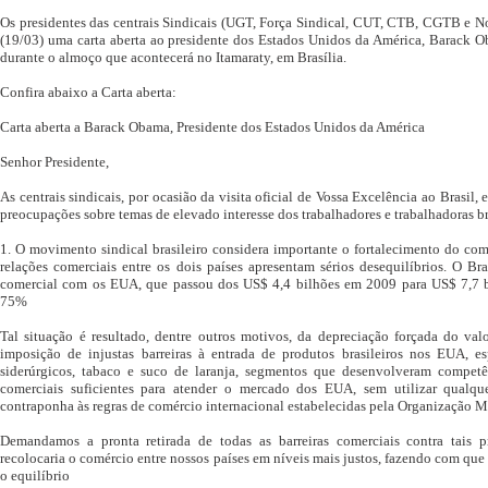
Os presidentes das centrais Sindicais (UGT, Força Sindical, CUT, CTB, CGTB e N
(19/03) uma carta aberta ao presidente dos Estados Unidos da América, Barack 
durante o almoço que acontecerá no Itamaraty, em Brasília.
Confira abaixo a Carta aberta:
Carta aberta a Barack Obama, Presidente dos Estados Unidos da América
Senhor Presidente,
As centrais sindicais, por ocasião da visita oficial de Vossa Excelência ao Brasil
preocupações sobre temas de elevado interesse dos trabalhadores e trabalhadoras b
1. O movimento sindical brasileiro considera importante o fortalecimento do com
relações comerciais entre os dois países apresentam sérios desequilíbrios. O Br
comercial com os EUA, que passou dos US$ 4,4 bilhões em 2009 para US$ 7,7
75%
Tal situação é resultado, dentre outros motivos, da depreciação forçada do val
imposição de injustas barreiras à entrada de produtos brasileiros nos EUA, e
siderúrgicos, tabaco e suco de laranja, segmentos que desenvolveram competên
comerciais suficientes para atender o mercado dos EUA, sem utilizar qualq
contraponha às regras de comércio internacional estabelecidas pela Organização
Demandamos a pronta retirada de todas as barreiras comerciais contra tais p
recolocaria o comércio entre nossos países em níveis mais justos, fazendo com que
o equilíbrio