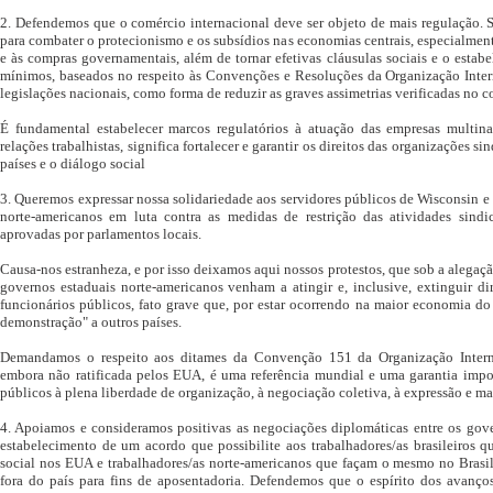
2. Defendemos que o comércio internacional deve ser objeto de mais regulação. 
para combater o protecionismo e os subsídios nas economias centrais, especialment
e às compras governamentais, além de tornar efetivas cláusulas sociais e o estabe
mínimos, baseados no respeito às Convenções e Resoluções da Organização Inter
legislações nacionais, como forma de reduzir as graves assimetrias verificadas no c
É fundamental estabelecer marcos regulatórios à atuação das empresas multina
relações trabalhistas, significa fortalecer e garantir os direitos das organizações s
países e o diálogo social
3. Queremos expressar nossa solidariedade aos servidores públicos de Wisconsin e 
norte-americanos em luta contra as medidas de restrição das atividades sindi
aprovadas por parlamentos locais.
Causa-nos estranheza, e por isso deixamos aqui nossos protestos, que sob a alegaç
governos estaduais norte-americanos venham a atingir e, inclusive, extinguir di
funcionários públicos, fato grave que, por estar ocorrendo na maior economia d
demonstração" a outros países.
Demandamos o respeito aos ditames da Convenção 151 da Organização Intern
embora não ratificada pelos EUA, é uma referência mundial e uma garantia impor
públicos à plena liberdade de organização, à negociação coletiva, à expressão e m
4. Apoiamos e consideramos positivas as negociações diplomáticas entre os gov
estabelecimento de um acordo que possibilite aos trabalhadores/as brasileiros 
social nos EUA e trabalhadores/as norte-americanos que façam o mesmo no Brasil
fora do país para fins de aposentadoria. Defendemos que o espírito dos avanços