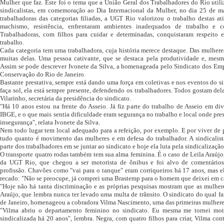
Mulher que faz. Este foi o tema que a União Geral dos Trabalhadores do Rio uti
sindicalistas, em comemoração ao Dia Internacional da Mulher, no dia 25 de m
trabalhadoras das categorias filiadas, a UGT Rio valorizou o trabalho destas a
machismo, resistência, enfrentaram ambientes inadequados de trabalho e 
Trabalhadoras, com filhos para cuidar e determinadas, conquistaram respeito 
trabalho.
Cada categoria tem uma trabalhadora, cuja história merece destaque. Das mulheres 
muitas delas. Uma pessoa cativante, que se destaca pela produtividade e, mesm
Assim se pode descrever Ivonete da Silva, a homenageada pelo Sindicato dos Em
Conservação do Rio de Janeiro.
Bastante prestativa, sempre está dando uma força em coletivas e nos eventos do si
faça sol, ela está sempre presente, defendendo os trabalhadores. Todos gostam del
Vilarinho, secretária da presidência do sindicato.
"Há 10 anos estou na frente do Asseio. Já fiz parte do trabalho de Asseio em d
IBGE, e o que mais sentia dificuldade eram segurança no trabalho e local onde pre
insegurança", relata Ivonete da Silva.
Nem todo lugar tem local adequado para a refeição, por exemplo. E por viver de pe
tudo quanto é movimento das mulheres e em defesa do trabalhador. A sindicalist
parte dos trabalhadores em se juntar ao sindicato e hoje ela luta pela sindicalização
O transporte quatro rodas também tem sua alma feminina. É o caso de Leila Araújo,
da UGT Rio, que chegou a ser motorista de ônibus e foi alvo de comentários
profissão. Chavões como "vai para o tanque" eram corriqueiros há 17 anos, mas 
recado: "Não se preocupe, já comprei uma Brastemp para o homem que deixei em c
"Hoje não há tanta discriminação e as próprias pesquisas mostram que as mulhere
Araújo, que lembra nunca ter levado uma multa de trânsito. O sindicato do qual fa
de Janeiro, homenageou a cobradora Vilma Nascimento, uma das primeiras mulheres
"Vilma abriu o departamento feminino no sindicato. Eu mesma me tornei mot
sindicalizada há 20 anos", lembra. Negra, com quatro filhos para criar, Vilma con