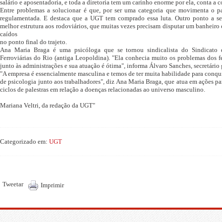
salário e aposentadoria, e toda a diretoria tem um carinho enorme por ela, conta a c
Entre problemas a solucionar é que, por ser uma categoria que movimenta o pa
regulamentada. E destaca que a UGT tem comprado essa luta. Outro ponto a s
melhor estrutura aos rodoviários, que muitas vezes precisam disputar um banheir
caídos
no ponto final do trajeto.
Ana Maria Braga é uma psicóloga que se tornou sindicalista do Sindicato
Ferroviárias do Rio (antiga Leopoldina). "Ela conhecia muito os problemas dos fe
junto às administrações e sua atuação é ótima", informa Álvaro Sanches, secretário
"A empresa é essencialmente masculina e temos de ter muita habilidade para conqui
de psicologia junto aos trabalhadores", diz Ana Maria Braga, que atua em ações pa
ciclos de palestras em relação a doenças relacionadas ao universo masculino.
Mariana Veltri, da redação da UGT"
Categorizado em:
UGT
Tweetar
Imprimir