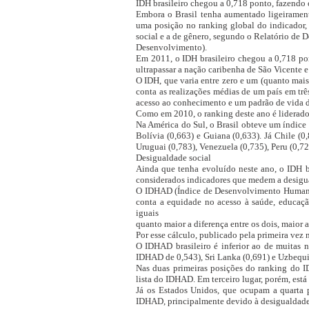
IDH brasileiro chegou a 0,718 ponto, fazendo o
Embora o Brasil tenha aumentado ligeiramen
uma posição no ranking global do indicador,
social e a de gênero, segundo o Relatório de
Desenvolvimento).
Em 2011, o IDH brasileiro chegou a 0,718 po
ultrapassar a nação caribenha de São Vicente e
O IDH, que varia entre zero e um (quanto ma
conta as realizações médias de um país em trê
acesso ao conhecimento e um padrão de vida 
Como em 2010, o ranking deste ano é liderado 
Na América do Sul, o Brasil obteve um índice 
Bolívia (0,663) e Guiana (0,633). Já Chile (0
Uruguai (0,783), Venezuela (0,735), Peru (0,72
Desigualdade social
Ainda que tenha evoluído neste ano, o IDH b
considerados indicadores que medem a desigua
O IDHAD (Índice de Desenvolvimento Humano
conta a equidade no acesso à saúde, educaçã
iguais
quanto maior a diferença entre os dois, maior 
Por esse cálculo, publicado pela primeira vez n
O IDHAD brasileiro é inferior ao de muitas 
IDHAD de 0,543), Sri Lanka (0,691) e Uzbequi
Nas duas primeiras posições do ranking do I
lista do IDHAD. Em terceiro lugar, porém, est
Já os Estados Unidos, que ocupam a quarta 
IDHAD, principalmente devido à desigualdade 