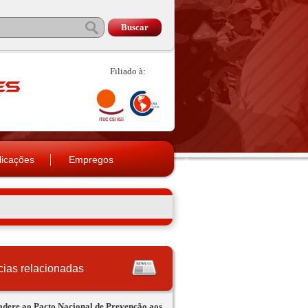
Filiado à:
licações
Empregos
cias relacionadas
dere ao Pacto Nacional de Prevenção aos