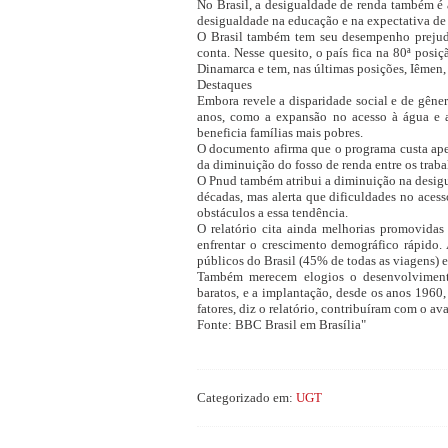
No Brasil, a desigualdade de renda também é 
desigualdade na educação e na expectativa de
O Brasil também tem seu desempenho prejud
conta. Nesse quesito, o país fica na 80ª posi
Dinamarca e tem, nas últimas posições, Iêmen,
Destaques
Embora revele a disparidade social e de gênero
anos, como a expansão no acesso à água e a
beneficia famílias mais pobres.
O documento afirma que o programa custa apen
da diminuição do fosso de renda entre os traba
O Pnud também atribui a diminuição na desigu
décadas, mas alerta que dificuldades no aces
obstáculos a essa tendência.
O relatório cita ainda melhorias promovidas
enfrentar o crescimento demográfico rápido. 
públicos do Brasil (45% de todas as viagens) e
Também merecem elogios o desenvolvimento,
baratos, e a implantação, desde os anos 1960,
fatores, diz o relatório, contribuíram com o a
Fonte: BBC Brasil em Brasília"
Categorizado em:
UGT