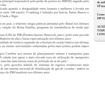
a principal responsável pela perda de pontos no IDHAD, seguida pela
de mi
 vida.
SP mo
icado quando a desigualdade entre homens e mulheres é levada em
ção entre 146 nações. O ranking é liderado por Suécia, Países Baixos e
Centr
 Chade e Níger.
MP 9
 no país, o relatório elogia práticas adotadas pelo Brasil nos últimos
AUXÍ
 criação do Bolsa Família, programa de transferência de renda que
TODO
CONQ
as 0,4% do PIB (Produto Interno Bruto) do país e pode estar por trás
lhadores de alta e baixa especialização nos últimos anos.
aldade de renda à expansão da cobertura do ensino básico nas últimas
so ao ensino universitário enfrentadas pelos mais pobres podem impor
 por Curitiba nos setores de planejamento urbano e transportes para
A cidade tem agora a mais elevada taxa de utilização de transportes
 uma das mais baixas taxas de poluição do ar do país."
 pelo governo federal, de sistemas de esgotos residenciais mais
 de um sistema nacional de distribuição de gás de cozinha - ambos os
vanço do IDH brasileiro nos últimos anos.