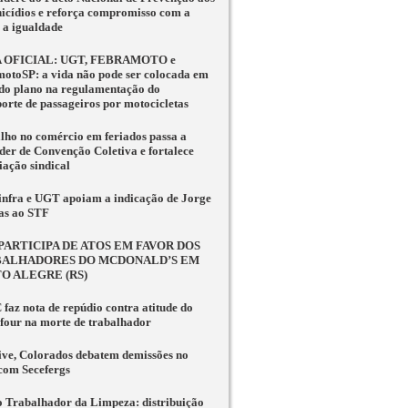
icídios e reforça compromisso com a
e a igualdade
 OFICIAL: UGT, FEBRAMOTO e
motoSP: a vida não pode ser colocada em
do plano na regulamentação do
porte de passageiros por motocicletas
lho no comércio em feriados passa a
der de Convenção Coletiva e fortalece
iação sindical
infra e UGT apoiam a indicação de Jorge
as ao STF
PARTICIPA DE ATOS EM FAVOR DOS
ALHADORES DO MCDONALD’S EM
O ALEGRE (RS)
faz nota de repúdio contra atitude do
four na morte de trabalhador
ve, Colorados debatem demissões no
 com Secefergs
o Trabalhador da Limpeza: distribuição