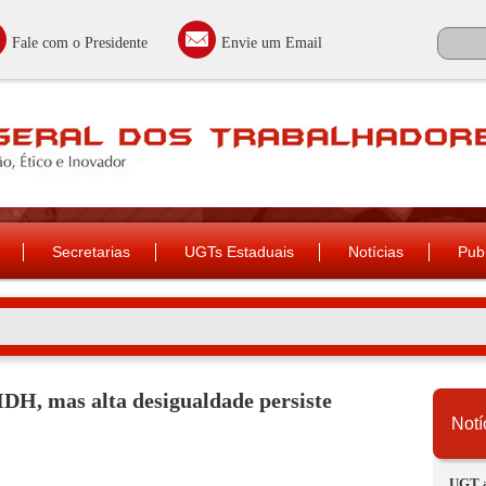
Fale com o Presidente
Envie um Email
Secretarias
UGTs Estaduais
Notícias
Pub
IDH, mas alta desigualdade persiste
Notí
UGT a