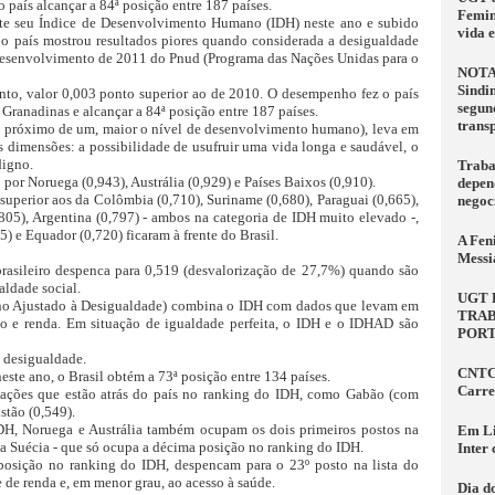
 país alcançar a 84ª posição entre 187 países.
Femin
te seu Índice de Desenvolvimento Humano (IDH) neste ano e subido
vida 
 o país mostrou resultados piores quando considerada a desigualdade
 Desenvolvimento de 2011 do Pnud (Programa das Nações Unidas para o
NOTA
Sindi
nto, valor 0,003 ponto superior ao de 2010. O desempenho fez o país
segun
 Granadinas e alcançar a 84ª posição entre 187 países.
trans
is próximo de um, maior o nível de desenvolvimento humano), leva em
s dimensões: a possibilidade de usufruir uma vida longa e saudável, o
digno.
Traba
por Noruega (0,943), Austrália (0,929) e Países Baixos (0,910).
depen
superior aos da Colômbia (0,710), Suriname (0,680), Paraguai (0,665),
negoc
,805), Argentina (0,797) - ambos na categoria de IDH muito elevado -,
5) e Equador (0,720) ficaram à frente do Brasil.
A Fen
Messi
rasileiro despenca para 0,519 (desvalorização de 27,7%) quando são
ldade social.
UGT 
 Ajustado à Desigualdade) combina o IDH com dados que levam em
TRAB
o e renda. Em situação de igualdade perfeita, o IDH e o IDHAD são
PORT
a desigualdade.
CNTC 
este ano, o Brasil obtém a 73ª posição entre 134 países.
Carre
nações que estão atrás do país no ranking do IDH, como Gabão (com
stão (0,549).
DH, Noruega e Austrália também ocupam os dois primeiros postos na
Em Li
á a Suécia - que só ocupa a décima posição no ranking do IDH.
Inter
posição no ranking do IDH, despencam para o 23º posto na lista do
de renda e, em menor grau, ao acesso à saúde.
Dia d