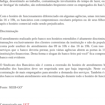
fadiga, desestímulo ao trabalho, contaminação involuntária do tempo de lazer, ou
se 'desligar' do trabalho, são enfermidades freqüentes entre os empregados do Itaú
Com o horário de funcionamento diferenciado em algumas agências, umas iniciando
às 16 e 19h, os bancários com compromissos escolares próprios ou de seus filho
após o horário comercial estão sendo prejudicados.
Discriminação
O atendimento realizado pelo banco nos horários estendidos é altamente discriminat
transações exclusivamente dos clientes correntistas da instituição e não da popul
conta pode usufruir do atendimento das 09 às 10h e das 16 às 19h. Com isso
serviços que o banco deveria prestar, pois várias agências abrem as portas às
instituições financeiras. Desta forma o slogan do banco feito prá você" fica compro
banco está evidente.
O Sindicato dos Bancários não é contra a extensão do horário de atendimento ba
trabalho dos bancários deve ser respeitada sem que haja imposição. Neste c
contratação de mais empregados para atender a demanda dos serviços. Também é n
dos bancos tenham atendimento sem discriminação durante todo o horário de fun
Fonte: SEEB-GO"
Categorizado em:
UGT