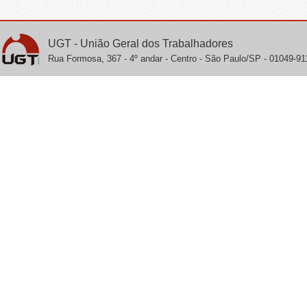
UGT - União Geral dos Trabalhadores
Rua Formosa, 367 - 4º andar - Centro - São Paulo/SP - 01049-911 