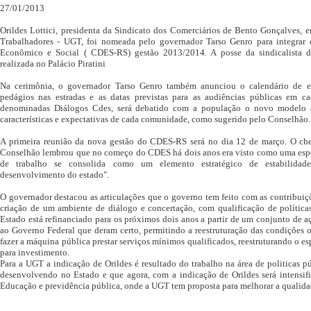
27/01/2013
Orildes Lottici, presidenta da Sindicato dos Comerciários de Bento Gonçalves, e
Trabalhadores - UGT, foi nomeada pelo governador Tarso Genro para integra
Econômico e Social ( CDES-RS) gestão 2013/2014. A posse da sindicalista
realizada no Palácio Piratini
Na cerimônia, o governador Tarso Genro também anunciou o calendário de e
pedágios nas estradas e as datas previstas para as audiências públicas em c
denominadas Diálogos Cdes, será debatido com a população o novo modelo a 
características e expectativas de cada comunidade, como sugerido pelo Conselhão.
A primeira reunião da nova gestão do CDES-RS será no dia 12 de março. O che
Conselhão lembrou que no começo do CDES há dois anos era visto como uma espé
de trabalho se consolida como um elemento estratégico de estabilidade 
desenvolvimento do estado".
O governador destacou as articulações que o governo tem feito com as contribuiç
criação de um ambiente de diálogo e concertação, com qualificação de política
Estado está refinanciado para os próximos dois anos a partir de um conjunto de aç
ao Governo Federal que deram certo, permitindo a reestruturação das condições 
fazer a máquina pública prestar serviços mínimos qualificados, reestruturando o es
para investimento.
Para a UGT a indicação de Orildes é resultado do trabalho na área de politicas 
desenvolvendo no Estado e que agora, com a indicação de Orildes será intensifi
Educação e previdência pública, onde a UGT tem proposta para melhorar a qualidad