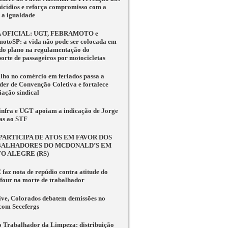
icídios e reforça compromisso com a
e a igualdade
 OFICIAL: UGT, FEBRAMOTO e
motoSP: a vida não pode ser colocada em
do plano na regulamentação do
porte de passageiros por motocicletas
lho no comércio em feriados passa a
der de Convenção Coletiva e fortalece
iação sindical
infra e UGT apoiam a indicação de Jorge
as ao STF
PARTICIPA DE ATOS EM FAVOR DOS
ALHADORES DO MCDONALD’S EM
O ALEGRE (RS)
faz nota de repúdio contra atitude do
four na morte de trabalhador
ve, Colorados debatem demissões no
 com Secefergs
o Trabalhador da Limpeza: distribuição