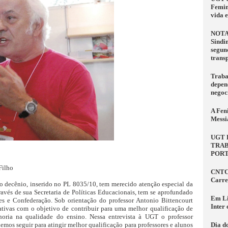
Femin
vida 
NOTA
Sindi
segun
trans
Traba
depen
negoc
A Fen
Messi
UGT 
TRAB
PORT
Filho
CNTC 
Carre
 decênio, inserido no PL 8035/10, tem merecido atenção especial da
avés de sua Secretaria de Políticas Educacionais, tem se aprofundado
Em Li
s e Confederação. Sob orientação do professor Antonio Bittencourt
Inter
ativas com o objetivo de contribuir para uma melhor qualificação de
horia na qualidade do ensino. Nessa entrevista à UGT o professor
os seguir para atingir melhor qualificação para professores e alunos
Dia d