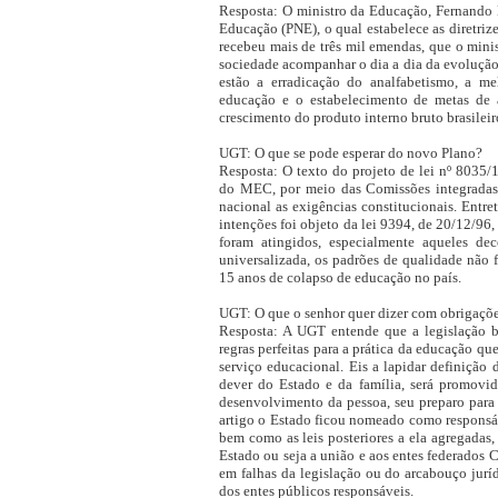
Resposta: O ministro da Educação, Fernando 
Educação (PNE), o qual estabelece as diretriz
recebeu mais de três mil emendas, que o mini
sociedade acompanhar o dia a dia da evolução 
estão a erradicação do analfabetismo, a me
educação e o estabelecimento de metas de 
crescimento do produto interno bruto brasileir
UGT: O que se pode esperar do novo Plano?
Resposta: O texto do projeto de lei nº 8035/
do MEC, por meio das Comissões integradas 
nacional as exigências constitucionais. Ent
intenções foi objeto da lei 9394, de 20/12/96,
foram atingidos, especialmente aqueles de
universalizada, os padrões de qualidade não 
15 anos de colapso de educação no país.
UGT: O que o senhor quer dizer com obrigaçõ
Resposta: A UGT entende que a legislação bras
regras perfeitas para a prática da educação qu
serviço educacional. Eis a lapidar definição
dever do Estado e da família, será promovi
desenvolvimento da pessoa, seu preparo para o
artigo o Estado ficou nomeado como responsáve
bem como as leis posteriores a ela agregadas
Estado ou seja a união e aos entes federados 
em falhas da legislação ou do arcabouço jurí
dos entes públicos responsáveis.