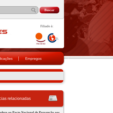
Filiado à:
licações
Empregos
cias relacionadas
dere ao Pacto Nacional de Prevenção aos