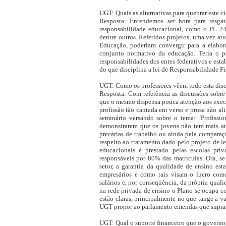
UGT: Quais as alternativas para quebrar este ci
Resposta: Entendemos ser hora para resga
responsabilidade educacional, como o PL 
dentre outros. Referidos projetos, uma vez at
Educação, poderiam convergir para a elabor
conjunto normativo da educação. Teria o p
responsabilidades dos entes federativos e est
do que disciplina a lei de Responsabilidade Fi
UGT: Como os professores vêem todo esta dis
Resposta: Com referência as discussões sobr
que o mesmo dispensa pouca atenção aos execut
profissão tão cantada em verso e prosa não al
seminário versando sobre o tema: "Profissio
demonstrarem que os jovens não tem mais atrat
precárias de trabalho ou ainda pela comparaç
respeito ao tratamento dado pelo projeto de l
educacionais é prestado pelas escolas pri
responsáveis por 80% das matriculas. Ora, se
setor, a garantia da qualidade de ensino es
empresários e como tais visam o lucro como
salários e, por conseqüência, da própria qual
na rede privada de ensino o Plano se ocupa co
estão claras, principalmente no que tange a v
UGT propor ao parlamento emendas que supr
UGT: Qual o suporte financeiro que o governo