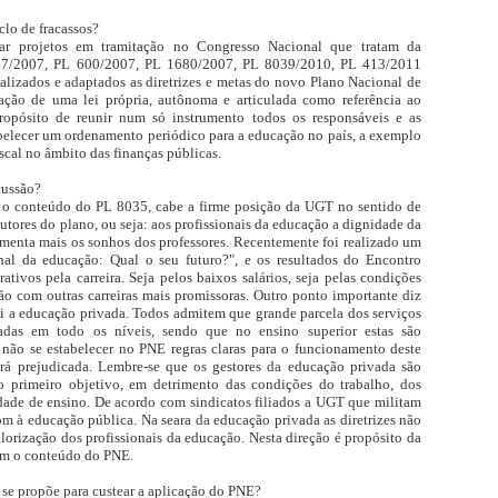
clo de fracassos?
tar projetos em tramitação no Congresso Nacional que tratam da
247/2007, PL 600/2007, PL 1680/2007, PL 8039/2010, PL 413/2011
ualizados e adaptados as diretrizes e metas do novo Plano Nacional de
ação de uma lei própria, autônoma e articulada como referência ao
ropósito de reunir num só instrumento todos os responsáveis e as
abelecer um ordenamento periódico para a educação no país, a exemplo
scal no âmbito das finanças públicas.
cussão?
e o conteúdo do PL 8035, cabe a firme posição da UGT no sentido de
ores do plano, ou seja: aos profissionais da educação a dignidade da
imenta mais os sonhos dos professores. Recentemente foi realizado um
nal da educação: Qual o seu futuro?", e os resultados do Encontro
ivos pela carreira. Seja pelos baixos salários, seja pelas condições
ão com outras carreiras mais promissoras. Outro ponto importante diz
ei a educação privada. Todos admitem que grande parcela dos serviços
vadas em todo os níveis, sendo que no ensino superior estas são
 não se estabelecer no PNE regras claras para o funcionamento deste
tará prejudicada. Lembre-se que os gestores da educação privada são
 primeiro objetivo, em detrimento das condições do trabalho, dos
idade de ensino. De acordo com sindicatos filiados a UGT que militam
m à educação pública. Na seara da educação privada as diretrizes não
alorização dos profissionais da educação. Nesta direção é propósito da
am o conteúdo do PNE.
 se propõe para custear a aplicação do PNE?