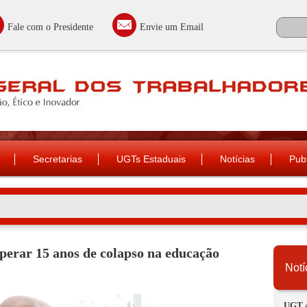
Fale com o Presidente
Envie um Email
Secretarias
UGTs Estaduais
Notícias
Pub
erar 15 anos de colapso na educação
Notí
UGT a