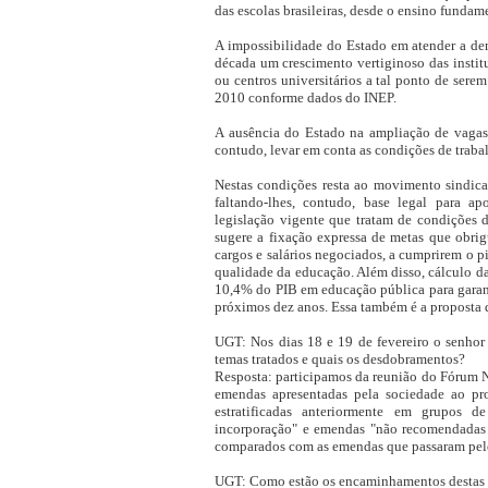
das escolas brasileiras, desde o ensino fundame
A impossibilidade do Estado em atender a de
década um crescimento vertiginoso das institu
ou centros universitários a tal ponto de sere
2010 conforme dados do INEP.
A ausência do Estado na ampliação de vagas 
contudo, levar em conta as condições de traba
Nestas condições resta ao movimento sindical,
faltando-lhes, contudo, base legal para ap
legislação vigente que tratam de condições di
sugere a fixação expressa de metas que obri
cargos e salários negociados, a cumprirem o p
qualidade da educação. Além disso, cálculo da
10,4% do PIB em educação pública para garan
próximos dez anos. Essa também é a proposta
UGT: Nos dias 18 e 19 de fevereiro o senh
temas tratados e quais os desdobramentos?
Resposta: participamos da reunião do Fórum N
emendas apresentadas pela sociedade ao pr
estratificadas anteriormente em grupos 
incorporação" e emendas "não recomendadas 
comparados com as emendas que passaram pelo 
UGT: Como estão os encaminhamentos destas 