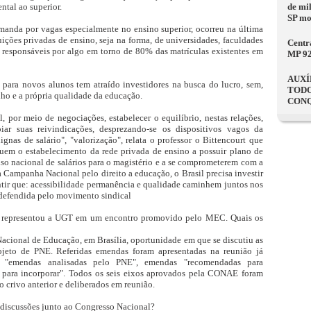
ntal ao superior.
de mi
SP mo
manda por vagas especialmente no ensino superior, ocorreu na última
ições privadas de ensino, seja na forma, de universidades, faculdades
Centr
m responsáveis por algo em torno de 80% das matrículas existentes em
MP 9
AUXÍ
para novos alunos tem atraído investidores na busca do lucro, sem,
TODO
lho e a própria qualidade da educação.
CONQ
 por meio de negociações, estabelecer o equilíbrio, nestas relações,
oiar suas reivindicações, desprezando-se os dispositivos vagos da
gnas de salário", "valorização", relata o professor o Bittencourt que
guem o estabelecimento da rede privada de ensino a possuir plano de
iso nacional de salários para o magistério e a se comprometerem com a
 Campanha Nacional pelo direito a educação, o Brasil precisa investir
tir que: acessibilidade permanência e qualidade caminhem juntos nos
 defendida pelo movimento sindical
or representou a UGT em um encontro promovido pelo MEC. Quais os
acional de Educação, em Brasília, oportunidade em que se discutiu as
ojeto de PNE. Referidas emendas foram apresentadas na reunião já
de "emendas analisadas pelo PNE", emendas "recomendadas para
para incorporar". Todos os seis eixos aprovados pela CONAE foram
crivo anterior e deliberados em reunião.
discussões junto ao Congresso Nacional?