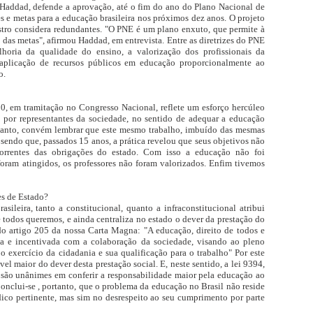
Haddad, defende a aprovação, até o fim do ano do Plano Nacional de
es e metas para a educação brasileira nos próximos dez anos. O projeto
stro considera redundantes. "O PNE é um plano enxuto, que permite à
das metas", afirmou Haddad, em entrevista. Entre as diretrizes do PNE
lhoria da qualidade do ensino, a valorização dos profissionais da
aplicação de recursos públicos em educação proporcionalmente ao
o.
10, em tramitação no Congresso Nacional, reflete um esforço hercúleo
por representantes da sociedade, no sentido de adequar a educação
retanto, convém lembrar que este mesmo trabalho, imbuído das mesmas
 sendo que, passados 15 anos, a prática revelou que seus objetivos não
correntes das obrigações do estado. Com isso a educação não foi
foram atingidos, os professores não foram valorizados. Enfim tivemos
es de Estado?
ileira, tanto a constitucional, quanto a infraconstitucional atribui
e todos queremos, e ainda centraliza no estado o dever da prestação do
 do artigo 205 da nossa Carta Magna: "A educação, direito de todos e
da e incentivada com a colaboração da sociedade, visando ao pleno
 exercício da cidadania e sua qualificação para o trabalho" Por este
l maior do dever desta prestação social. E, neste sentido, a lei 9394,
, são unânimes em conferir a responsabilidade maior pela educação ao
Conclui-se , portanto, que o problema da educação no Brasil não reside
dico pertinente, mas sim no desrespeito ao seu cumprimento por parte