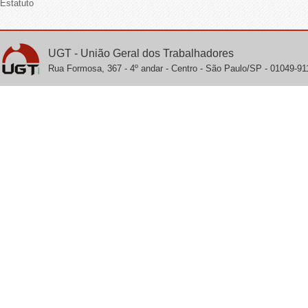
Estatuto
UGT - União Geral dos Trabalhadores
Rua Formosa, 367 - 4º andar - Centro - São Paulo/SP - 01049-911 