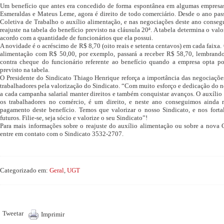
Um benefício que antes era concedido de forma espontânea em algumas empresas
Esmeraldas e Mateus Leme, agora é direito de todo comerciário. Desde o ano pas
Coletiva de Trabalho o auxílio alimentação, e nas negociações deste ano conseg
reajuste na tabela do benefício previsto na cláusula 20ª. A tabela determina o va
acordo com a quantidade de funcionários que ela possui.
A novidade é o acréscimo de R$ 8,70 (oito reais e setenta centavos) em cada faixa
alimentação com R$ 50,00, por exemplo, passará a receber R$ 58,70, lembrand
contra cheque do funcionário referente ao benefício quando a empresa opta po
previsto na tabela.
O Presidente do Sindicato Thiago Henrique reforça a importância das negociaçõe
trabalhadores pela valorização do Sindicato. “Com muito esforço e dedicação do 
a cada campanha salarial manter direitos e também conquistar avanços. O auxílio
os trabalhadores no comércio, é um direito, e neste ano conseguimos ainda re
pagamento deste benefício. Temos que valorizar o nosso Sindicato, e nos fortal
futuros. Filie-se, seja sócio e valorize o seu Sindicato”!
Para mais informações sobre o reajuste do auxílio alimentação ou sobre a nova
entre em contato com o Sindicato 3532-2707.
Categorizado em:
Geral
,
UGT
Tweetar
Imprimir