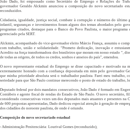
João Dado, foi empossado como Secretário de Emprego e Relações do Trab
governador Geraldo Alckmin anunciou a composição do novo secretariado est
reconduzidos.
Cidadania, igualdade, justiça social, combate à corrupção e números do último 
infantil, seguranças e investimentos foram alguns dos temas abordados pelo gov
programas citados, destaque para o Banco do Povo Paulista, o maior programa d
gerenciado pela SERT.
Alckmin, acompanhado do vice-governador eleito Márcio França, assumiu o compr
com trabalho, união e solidariedade. “Prometo dedicação, inovação e entusiasmo
Acredito na força transformadora dos brasileiros que moram em nosso estado “, diss
de todas as origens, de todos os credos, sonhos e anseios do país”, emendou.
O novo representante estadual do Emprego se disse capacitado e motivado na m
extremamente honrado com a confiança depositada em mim pelo governador Ger
que minha prioridade absoluta será o trabalhador paulista. Farei meu trabalho, 
seriedade para que São Paulo continue merecendo o posto de estado do trabalho, l
Deputado federal por dois mandatos consecutivos, João Dado é formado em Engenh
Contábeis e agente fiscal de rendas do Estado de São Paulo. O novo secretário, fil
considerado consecutivas vezes um dos deputados mais atuantes e presentes na 
de 600 propostas apresentadas, Dado dedicou especial atenção à geração de empre
dos cidadãos do noroeste paulista, de onde é oriundo.
Composição do novo secretariado estadual
- Administração Penitenciária: Lourival Gomes (reconduzido);