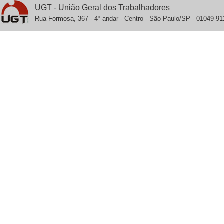
UGT - União Geral dos Trabalhadores
Rua Formosa, 367 - 4º andar - Centro - São Paulo/SP - 01049-911 