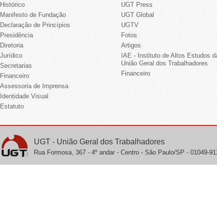
Histórico
UGT Press
Manifesto de Fundação
UGT Global
Declaração de Princípios
UGTV
Presidência
Fotos
Diretoria
Artigos
Jurídico
IAE - Instituto de Altos Estudos d
União Geral dos Trabalhadores
Secretarias
Financeiro
Financeiro
Assessoria de Imprensa
Identidade Visual
Estatuto
UGT - União Geral dos Trabalhadores
Rua Formosa, 367 - 4º andar - Centro - São Paulo/SP - 01049-911 