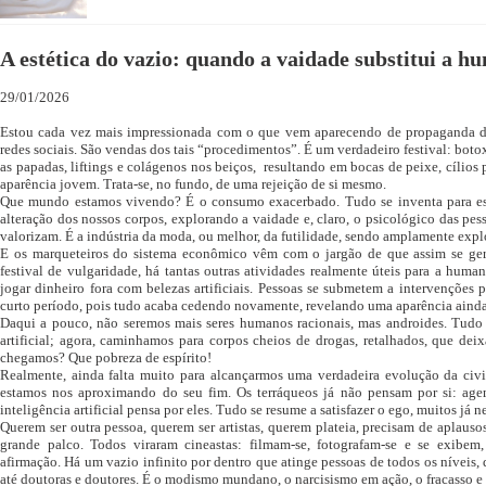
A estética do vazio: quando a vaidade substitui a 
29/01/2026
Estou cada vez mais impressionada com o que vem aparecendo de propaganda de 
redes sociais. São vendas dos tais “procedimentos”. É um verdadeiro festival: botox
as papadas, liftings e colágenos nos beiços, resultando em bocas de peixe, cílios 
aparência jovem. Trata-se, no fundo, de uma rejeição de si mesmo.
Que mundo estamos vivendo? É o consumo exacerbado. Tudo se inventa para e
alteração dos nossos corpos, explorando a vaidade e, claro, o psicológico das pes
valorizam. É a indústria da moda, ou melhor, da futilidade, sendo amplamente expl
E os marqueteiros do sistema econômico vêm com o jargão de que assim se ge
festival de vulgaridade, há tantas outras atividades realmente úteis para a hum
jogar dinheiro fora com belezas artificiais. Pessoas se submetem a intervenções p
curto período, pois tudo acaba cedendo novamente, revelando uma aparência aind
Daqui a pouco, não seremos mais seres humanos racionais, mas androides. Tudo ar
artificial; agora, caminhamos para corpos cheios de drogas, retalhados, que de
chegamos? Que pobreza de espírito!
Realmente, ainda falta muito para alcançarmos uma verdadeira evolução da civil
estamos nos aproximando do seu fim. Os terráqueos já não pensam por si: ag
inteligência artificial pensa por eles. Tudo se resume a satisfazer o ego, muitos já
Querem ser outra pessoa, querem ser artistas, querem plateia, precisam de aplauso
grande palco. Todos viraram cineastas: filmam-se, fotografam-se e se exibem
afirmação. Há um vazio infinito por dentro que atinge pessoas de todos os níveis,
até doutoras e doutores. É o modismo mundano, o narcisismo em ação, o fracasso 