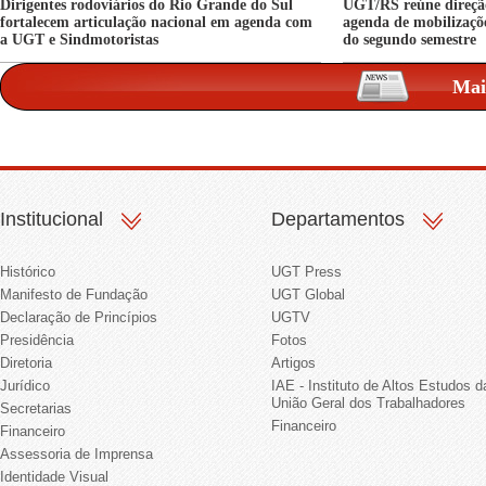
Dirigentes rodoviários do Rio Grande do Sul
UGT/RS reúne direção
fortalecem articulação nacional em agenda com
agenda de mobilizaçõe
a UGT e Sindmotoristas
do segundo semestre
Mais
Institucional
Departamentos
Histórico
UGT Press
Manifesto de Fundação
UGT Global
Declaração de Princípios
UGTV
Presidência
Fotos
Diretoria
Artigos
Jurídico
IAE - Instituto de Altos Estudos d
União Geral dos Trabalhadores
Secretarias
Financeiro
Financeiro
Assessoria de Imprensa
Identidade Visual