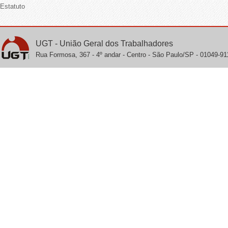
Estatuto
UGT - União Geral dos Trabalhadores
Rua Formosa, 367 - 4º andar - Centro - São Paulo/SP - 01049-911 