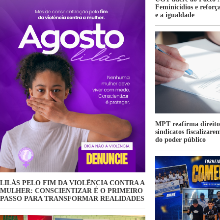
Feminicídios e refor
e a igualdade
MPT reafirma direito 
sindicatos fiscalizare
do poder público
LILÁS PELO FIM DA VIOLÊNCIA CONTRA A
MULHER: CONSCIENTIZAR É O PRIMEIRO
PASSO PARA TRANSFORMAR REALIDADES