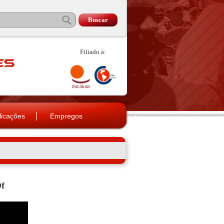
Filiado à:
licações
Empregos
f