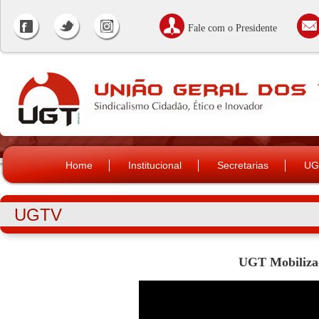
Fale com o Presidente
Home
Institucional
Secretarias
UG
UGTV
UGT Mobilizac