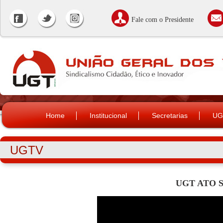
Fale com o Presidente
Home
Institucional
Secretarias
UG
UGTV
UGT ATO S