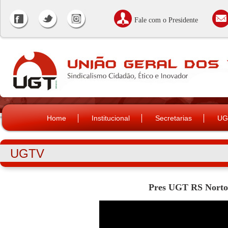
Fale com o Presidente
Home
Institucional
Secretarias
UG
UGTV
Pres UGT RS Norton