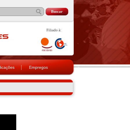
Filiado à:
licações
Empregos