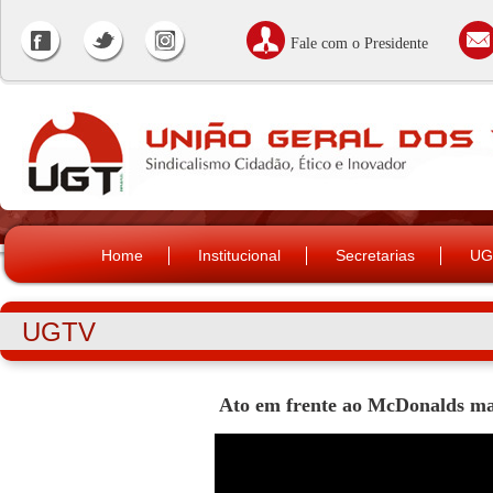
Fale com o Presidente
Home
Institucional
Secretarias
UG
UGTV
Ato em frente ao McDonalds m