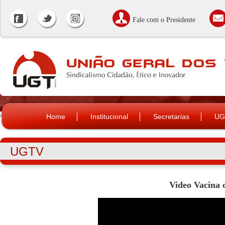
Fale com o Presidente
Home
Institucional
Secretarias
UG
UGTV
Video Vacina 