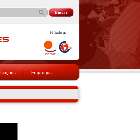
Filiado à:
licações
Empregos